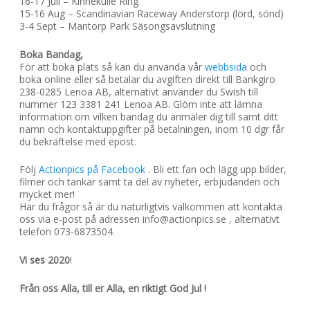
16-17 Juli – Kinnekulle Ring
15-16 Aug – Scandinavian Raceway Anderstorp (lörd, sönd)
3-4 Sept – Mantorp Park Säsongsavslutning
Boka Bandag,
För att boka plats så kan du använda vår
webbsida
och
boka online eller så betalar du avgiften direkt till Bankgiro
238-0285 Lenoa AB, alternativt använder du Swish till
nummer 123 3381 241 Lenoa AB. Glöm inte att lämna
information om vilken bandag du anmäler dig till samt ditt
namn och kontaktuppgifter på betalningen, inom 10 dgr får
du bekräftelse med epost.
Följ
Actionpics på Facebook
. Bli ett fan och lägg upp bilder,
filmer och tankar samt ta del av nyheter, erbjudanden och
mycket mer!
Har du frågor så är du naturligtvis välkommen att kontakta
oss via e-post på adressen info@actionpics.se , alternativt
telefon 073-6873504.
Vi ses 2020
!
Från oss Alla, till er Alla, en riktigt God Jul !