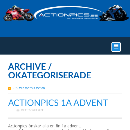
²
ARCHIVE /
OKATEGORISERADE
RSS feed for this section
ACTIONPICS 1A ADVENT
OKATEGORISERADE
Actionpics önskar alla en fin 1a advent.