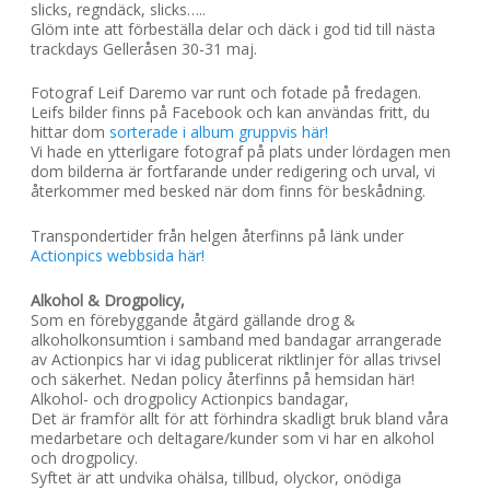
slicks, regndäck, slicks…..
Glöm inte att förbeställa delar och däck i god tid till nästa
trackdays Gelleråsen 30-31 maj.
Fotograf Leif Daremo var runt och fotade på fredagen.
Leifs bilder finns på Facebook och kan användas fritt, du
hittar dom
sorterade i album gruppvis här!
Vi hade en ytterligare fotograf på plats under lördagen men
dom bilderna är fortfarande under redigering och urval, vi
återkommer med besked när dom finns för beskådning.
Transpondertider från helgen återfinns på länk under
Actionpics webbsida här!
Alkohol & Drogpolicy,
Som en förebyggande åtgärd gällande drog &
alkoholkonsumtion i samband med bandagar arrangerade
av Actionpics har vi idag publicerat riktlinjer för allas trivsel
och säkerhet. Nedan policy återfinns på hemsidan här!
Alkohol- och drogpolicy Actionpics bandagar,
Det är framför allt för att förhindra skadligt bruk bland våra
medarbetare och deltagare/kunder som vi har en alkohol
och drogpolicy.
Syftet är att undvika ohälsa, tillbud, olyckor, onödiga