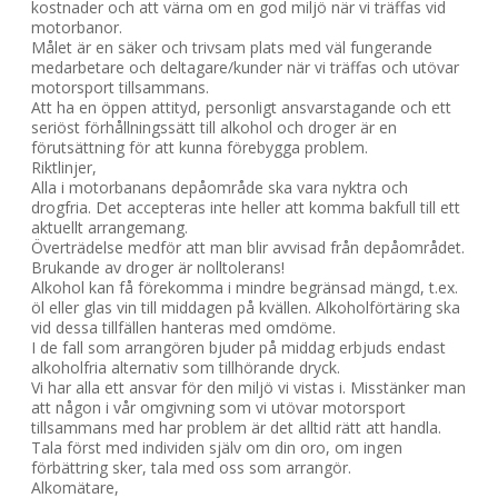
kostnader och att värna om en god miljö när vi träffas vid
motorbanor.
Målet är en säker och trivsam plats med väl fungerande
medarbetare och deltagare/kunder när vi träffas och utövar
motorsport tillsammans.
Att ha en öppen attityd, personligt ansvarstagande och ett
seriöst förhållningssätt till alkohol och droger är en
förutsättning för att kunna förebygga problem.
Riktlinjer,
Alla i motorbanans depåområde ska vara nyktra och
drogfria. Det accepteras inte heller att komma bakfull till ett
aktuellt arrangemang.
Överträdelse medför att man blir avvisad från depåområdet.
Brukande av droger är nolltolerans!
Alkohol kan få förekomma i mindre begränsad mängd, t.ex.
öl eller glas vin till middagen på kvällen. Alkoholförtäring ska
vid dessa tillfällen hanteras med omdöme.
I de fall som arrangören bjuder på middag erbjuds endast
alkoholfria alternativ som tillhörande dryck.
Vi har alla ett ansvar för den miljö vi vistas i. Misstänker man
att någon i vår omgivning som vi utövar motorsport
tillsammans med har problem är det alltid rätt att handla.
Tala först med individen själv om din oro, om ingen
förbättring sker, tala med oss som arrangör.
Alkomätare,