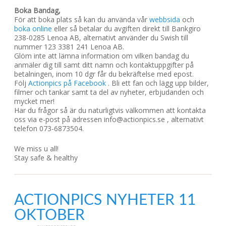
Boka Bandag,
För att boka plats så kan du använda vår
webbsida
och
boka online
eller så betalar du avgiften direkt till Bankgiro
238-0285 Lenoa AB, alternativt använder du Swish till
nummer 123 3381 241 Lenoa AB.
Glöm inte att lämna information om vilken bandag du
anmäler dig till samt ditt namn och kontaktuppgifter på
betalningen, inom 10 dgr får du bekräftelse med epost.
Följ
Actionpics på Facebook
. Bli ett fan och lägg upp bilder,
filmer och tankar samt ta del av nyheter, erbjudanden och
mycket mer!
Har du frågor så är du naturligtvis välkommen att kontakta
oss via e-post på adressen info@actionpics.se , alternativt
telefon 073-6873504.
We miss u all!
Stay safe & healthy
ACTIONPICS NYHETER 11
OKTOBER