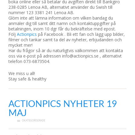
boka online eller så betalar du avgiften direkt till Bankgiro
238-0285 Lenoa AB, alternativt använder du Swish till
nummer 123 3381 241 Lenoa AB.
Glöm inte att lämna information om vilken bandag du
anmäler dig till samt ditt namn och kontaktuppgifter på
betalningen, inom 10 dgr får du bekräftelse med epost.
Följ
Actionpics
på Facebook . Bli ett fan och lägg upp bilder,
filmer och tankar samt ta del av nyheter, erbjudanden och
mycket mer!
Har du frågor så är du naturligtvis välkommen att kontakta
oss via e-post på adressen info@actionpics.se , alternativt
telefon 073-6873504.
We miss u all!
Stay safe & healthy
ACTIONPICS NYHETER 19
MAJ
OKATEGORISERADE