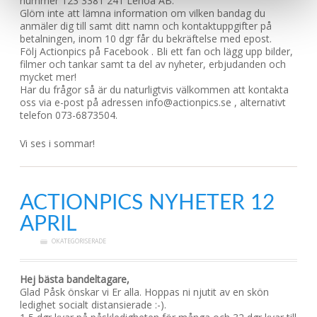
nummer 123 3381 241 Lenoa AB.
Glöm inte att lämna information om vilken bandag du
anmäler dig till samt ditt namn och kontaktuppgifter på
betalningen, inom 10 dgr får du bekräftelse med epost.
Följ Actionpics på Facebook . Bli ett fan och lägg upp bilder,
filmer och tankar samt ta del av nyheter, erbjudanden och
mycket mer!
Har du frågor så är du naturligtvis välkommen att kontakta
oss via e-post på adressen info@actionpics.se , alternativt
telefon 073-6873504.
Vi ses i sommar!
ACTIONPICS NYHETER 12
APRIL
OKATEGORISERADE
Hej bästa bandeltagare,
Glad Påsk önskar vi Er alla. Hoppas ni njutit av en skön
ledighet socialt distansierade :-).