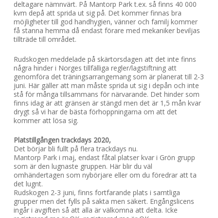
deltagare nämnvärt. På Mantorp Park t.ex. så finns 40 000
kvm depå att sprida ut sig på. Det kommer finnas bra
möjligheter till god handhygien, vänner och familj kommer
få stanna hemma då endast förare med mekaniker beviljas
tillträde till området.
Rudskogen meddelade på skärtorsdagen att det inte finns
några hinder i Norges tillfälliga regler/lagstiftning att
genomföra det träningsarrangemang som är planerat till 2-3
juni. Här gäller att man måste sprida ut sig i depån och inte
stå för många tillsammans för närvarande. Det hinder som
finns idag är att gränsen är stängd men det är 1,5 mån kvar
drygt så vi har de bästa förhoppningarna om att det
kommer att lösa sig.
Platstillgången trackdays 2020,
Det börjar bli fullt på flera trackdays nu.
Mantorp Park i maj, endast fåtal platser kvar i Grön grupp
som är den lugnaste gruppen. Här blir du väl
omhändertagen som nybörjare eller om du föredrar att ta
det lugnt.
Rudskogen 2-3 juni, finns fortfarande plats i samtliga
grupper men det fylls på sakta men säkert. Engångslicens
ingår i avgiften så att alla är välkomna att delta. Icke