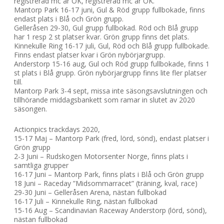
registrerad mc är OK, registrerad mc är OK.
Mantorp Park 16-17 juni, Gul & Röd grupp fullbokade, finns
endast plats i Blå och Grön grupp.
Gelleråsen 29-30, Gul grupp fullbokad. Röd och Blå grupp
har 1 resp 2 st platser kvar. Grön grupp finns det plats.
Kinnekulle Ring 16-17 juli, Gul, Röd och Blå grupp fullbokade.
Finns endast platser kvar i Grön nybörjargrupp.
Anderstorp 15-16 aug, Gul och Röd grupp fullbokade, finns 1
st plats i Blå grupp. Grön nybörjargrupp finns lite fler platser
till.
Mantorp Park 3-4 sept, missa inte säsongsavslutningen och
tillhörande middagsbankett som ramar in slutet av 2020
säsongen.
Actionpics trackdays 2020,
15-17 Maj – Mantorp Park (fred, lörd, sönd), endast platser i
Grön grupp
2-3 Juni – Rudskogen Motorsenter Norge, finns plats i
samtliga grupper
16-17 Juni – Mantorp Park, finns plats i Blå och Grön grupp
18 Juni – Raceday ”Midsommarracet” (träning, kval, race)
29-30 Juni – Gelleråsen Arena, nästan fullbokad
16-17 Juli – Kinnekulle Ring, nästan fullbokad
15-16 Aug – Scandinavian Raceway Anderstorp (lörd, sönd),
nästan fullbokad