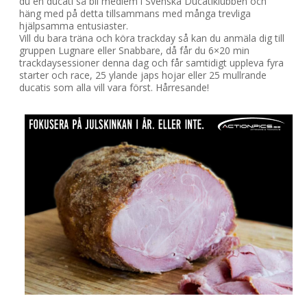
du en ducati så bli medlem i Svenska Ducatiklubben och
häng med på detta tillsammans med många trevliga
hjälpsamma entusiaster.
Vill du bara träna och köra trackday så kan du anmäla dig till
gruppen Lugnare eller Snabbare, då får du 6×20 min
trackdaysessioner denna dag och får samtidigt uppleva fyra
starter och race, 25 ylande japs hojar eller 25 mullrande
ducatis som alla vill vara först. Hårresande!