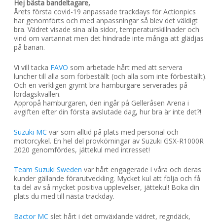
Hej bästa bandeltagare,
Årets första covid-19 anpassade trackdays för Actionpics
har genomförts och med anpassningar så blev det väldigt
bra. Vädret visade sina alla sidor, temperaturskillnader och
vind om vartannat men det hindrade inte många att glädjas
på banan.
Vi vill tacka
FAVO
som arbetade hårt med att servera
luncher till alla som förbeställt (och alla som inte förbeställt).
Och en verkligen grymt bra hamburgare serverades på
lördagskvällen.
Appropå hamburgaren, den ingår på Gelleråsen Arena i
avgiften efter din första avslutade dag, hur bra är inte det?!
Suzuki MC
var som alltid på plats med personal och
motorcykel. En hel del provkörningar av Suzuki GSX-R1000R
2020 genomfördes, jättekul med intresset!
Team Suzuki Sweden
var hårt engagerade i våra och deras
kunder gällande förarutveckling. Mycket kul att följa och få
ta del av så mycket positiva upplevelser, jättekul! Boka din
plats du med till nästa trackday.
Bactor MC
slet hårt i det omväxlande vädret, regndäck,