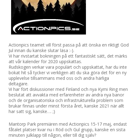
Actionpics teamet vill först passa på att önska en riktigt God
Jul innan du kanske slutar läsa :-).
Vi har rivstartat bokningen på ett fantastiskt sätt, det märks
att vår kalender för 2020 uppskattas.
Rudskogen verkar vara populärt och uppskattat, har du inte
bokat hit så tycker vi verkligen att du ska göra det för en ny
upplevelse tillsammans med oss och andra härliga
deltagare.
Vi har fört diskussioner med Finland och nya Kymi Ring men
beslutat att avvakta med erfarenheter av andra nya banor
och de organisatoriska och infrastrukturella problem som
brukar finnas under minst första året, kanske 2021 när allt
har satt sig, kanske…. ;)
Mantorp Park premiären med Actionpics 15-17 maj, endast
fåtalet platser kvar nu i Röd och Gul grupp, kanske en sista
minuten julklapp till någon, eller till dig själv?