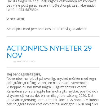
Har du frågor så är du naturligtvis välkommen att kontakta
oss via e-post på adressen info@actionpics.se , alternativt
telefon 073-6873504.
Vi ses 2020
!
Actionpics med personal önskar en trevlig 2a advent!
ACTIONPICS NYHETER 29
NOV
OKATEGORISERADE
Hej bandagsdeltagare,
November har bjudit på ovanligt mycket mörker med regn
och grådisigt tråkigt väder, en riktig Black November!
Vi hoppas du har hittat några ljusglimtar trots vädret.
Kalendern som vi släppte har mottagits mycket positivt och
vi tycker själva att det blir en riktigt bra säsong 2020. Det
enda arrangemang som är märkt som TBA hoppas vi kunna
offentliggöra inom kort och det blir antingen 27-28 maj eller