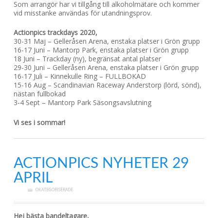
Som arrangör har vi tillgång till alkoholmätare och kommer
vid misstanke användas för utandningsprov.
Actionpics trackdays 2020,
30-31 Maj – Gelleråsen Arena, enstaka platser i Grön grupp
16-17 Juni – Mantorp Park, enstaka platser i Grön grupp
18 Juni – Trackday (ny), begränsat antal platser
29-30 Juni – Gelleråsen Arena, enstaka platser i Grön grupp
16-17 Juli – Kinnekulle Ring – FULLBOKAD
15-16 Aug – Scandinavian Raceway Anderstorp (lörd, sönd),
nästan fullbokad
3-4 Sept – Mantorp Park Säsongsavslutning
Vi ses i sommar!
ACTIONPICS NYHETER 29
APRIL
OKATEGORISERADE
Hej bästa bandeltagare,