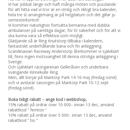
Vi har jobbat länge och haft många möten och pusslande
för att hitta vad vi tror är en rimlig och riktigt bra kalender,
hela tre st arrangemang är på helgdatum och det gillar ju
semesterkontot!
Vi kommer naturligtvis fortsätta bemanna med dubbla
ambulanser på samtliga dagar, för Er säkerhet och för att vi
ska kunna vara så effektiva som möjligt.
Glädjande så är Ring Knutstorp tillbaka i kalendern,
fantastiskt underhållande bana och fin anläggning.
Scandinavian Raceway Anderstorp återkommer vi självklart
till, finns ingen motsvarighet till denna otroliga anläggning i
Sverige.
Och självklart racingarenan Gelleråsen och underbara
svängande Kinnekulle Ring.
Men, allt börjar på Mantorp Park 14-16 maj (fredag-sönd)
och vi avslutar säsongen på Mantorp Park 10-12 sept
(fredag-sönd).
Boka tidigt rabatt – ange kod i webbshop,
15% rabatt på ordrar över 10 000:- innan 13 dec, använd
rabattkod ” femton ”
10% rabatt på ordrar över 5 000:- innan 13 dec, använd
rabattkod ” tio ”