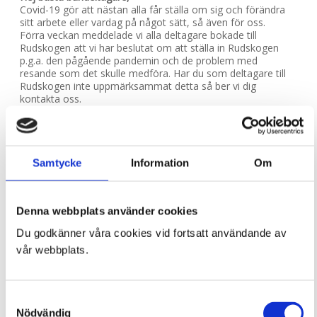
Covid-19 gör att nästan alla får ställa om sig och förändra
sitt arbete eller vardag på något sätt, så även för oss.
Förra veckan meddelade vi alla deltagare bokade till
Rudskogen att vi har beslutat om att ställa in Rudskogen
p.g.a. den pågående pandemin och de problem med
resande som det skulle medföra. Har du som deltagare till
Rudskogen inte uppmärksammat detta så ber vi dig
kontakta oss.
Gelleråsen 30-31 maj (lördag – söndag),
Efter regn kommer sol så istället för Rudskogen så har vi ett
nytt träningstillfälle på Gelleråsen Arena 30-31 maj (lördag
Samtycke
Information
Om
och söndag).
Antalet platser är starkt begränsat.
Alla anmälda till Rudskogen har kunnat boka om och nu
släpper vi återstående platser, först till kvarn principen!
Denna webbplats använder cookies
Mantorp Park 18 juni Raceday blir Trackday,
Du godkänner våra cookies vid fortsatt användande av
Vi har tagit ett beslut tillsammans med Motorbanan
vår webbplats.
Mantorp Park om att det är högst olämpligt att genomföra
en tävling som medför ökat risktagande och därmed även
skaderisk. Med anledning av pågående Covid-19 pandemi
och att Riksidrottsförbundet även avråder från all
Samtyckesval
tävlingsverksamhet för seniorer blir tävlingar den 18e juni
Nödvändig