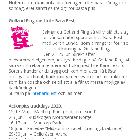
Notera att du kan boka bra fredagen, eller bara lrödag och
söndag, eller samtliga tre dgr för bästa pris.
Gotland Ring med Inte Bara Fest,
Saknar du Gotland Ring så vill vi slå ett slag
för vår samarbetspartner Inte Bara Fest
med Sören Lundell som arrangerar för 11e
året i rad körning på Gotland Ring.
Den 22-25 juni direkt efter
midsommarhelgen erbjuds fyra heldagar på Gotland Ring. Vi
kan varmt rekommendera att boka med Inte Bara Fest för i
Sörens händer är du trygg och kommer även få bästa
möjliga lunchmat, bankörning med kvalitet och instruktörer
som kan coacha och se till att alla får ut mesta möjliga av
bankörningen.
Surfa in på
IntebaraFest
och läs mer!
Actionpics trackdays 2020,
15-17 Maj – Mantorp Park (fred, lörd, sönd)
2-3 Juni – Rudskogen Motorsenter Norge
16-17 Juni – Mantorp Park
18 Juni – Raceday ”Midsommarracet” (träning, kval, race)
29-30 Juni – Gelleråsen Arena