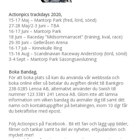
Actionpics trackdays 2020,
15-17 Maj – Mantorp Park (fred, lörd, sönd)
27-28 Maj/2-3 Juni – TBA
16-17 Juni – Mantorp Park
18 Juni – Raceday ”Midsommarracet” (träning, kval, race)
29-30 Juni – Gelleråsen Arena
16-17 Juli – Kinnekulle Ring
15-16 Aug – Scandinavian Raceway Anderstorp (lörd, sönd)
3-4 Sept – Mantorp Park Säsongsavslutning
Boka Bandag,
För att boka plats så kan du använda vår webbsida och
boka online eller så betalar du avgiften direkt till Bankgiro
238-0285 Lenoa AB, alternativt använder du Swish till
nummer 123 3381 241 Lenoa AB. Glöm inte att lämna
information om vilken bandag du anmäler dig till samt ditt
namn och kontaktuppgifter på betalningen, inom 10 dgr får
du bekräftelse med epost.
Följ Actionpics på Facebook . Bli ett fan och lägg upp bilder,
filmer och tankar samt ta del av nyheter, erbjudanden och
mycket mer!