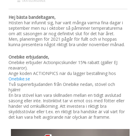
OKATEGORISERADE
Hej bästa bandeltagare,
Hösten har infunnit sig, har varit många varma fina dagar i
september men nu i oktober så påminner temperaturerna
om att säsongen är nog definitivt slut för det här året.
Men, planeringen för 2021 pågår för fullt och vi hoppas
kunna presentera något riktigt bra under november månad.
Onebike erbjudande,
Onebike erbjuder Actionpicskunder 15% rabatt (gäller EJ
reavaror).
Ange koden ACTIONPICS när du lägger beställning hos
Onebike.se
Två supererbjudanden från Onebike nedan, stövel och
hjälm!
En bra stövel kan vara skillnaden mellan en tidigt avslutad
säsong eller inte. Instinktivt tar vi emot oss med fötter eller
händer vid omkullkörning. Att investera i riktigt bra
skyddsstövlar eller t.ex. en riktigt bra handske är väl värt för
det kan vara helt avgörande när olyckan är framme.