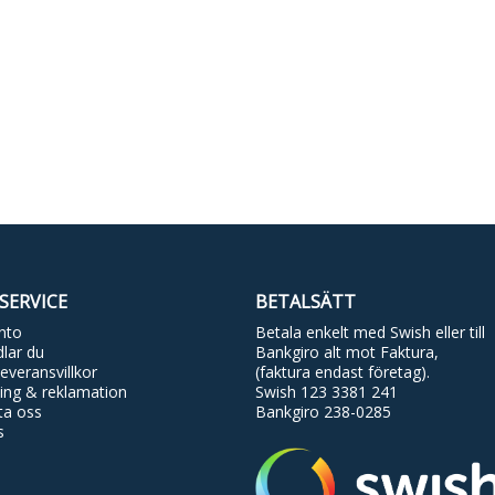
SERVICE
BETALSÄTT
nto
Betala enkelt med Swish eller till
lar du
Bankgiro alt mot Faktura,
everansvillkor
(faktura endast företag).
ing & reklamation
Swish 123 3381 241
ta oss
Bankgiro 238-0285
s