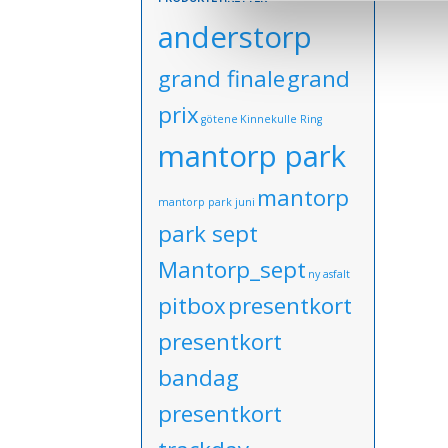
anderstorp
grand finale
grand
prix
götene
Kinnekulle Ring
mantorp park
mantorp
mantorp park juni
park sept
Mantorp_sept
ny asfalt
pitbox
presentkort
presentkort
bandag
presentkort