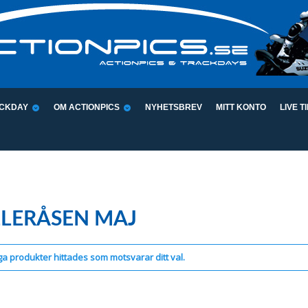
CKDAY
OM ACTIONPICS
NYHETSBREV
MITT KONTO
LIVE T
LLERÅSEN MAJ
ga produkter hittades som motsvarar ditt val.