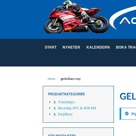
START
NYHETER
KALENDERN
BOKA TRA
Home
/
gelleråsen maj
PRODUKTKATEGORIER
GE
Trackdays
Raceday APC & SDK KM
In
Depåbox
SÖK PRODUKTER