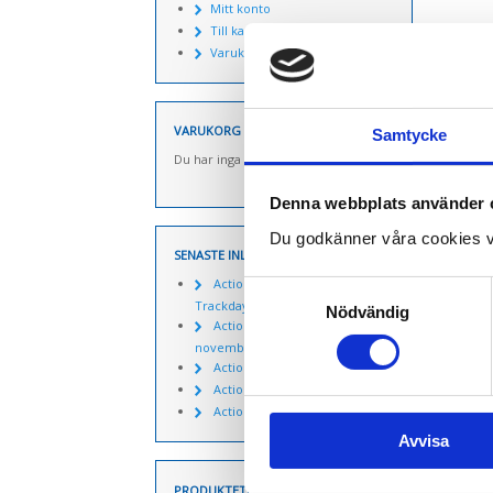
Mitt konto
Till kassan
Varukorg
VARUKORG
Samtycke
Du har inga produkter i varukorgen.
Denna webbplats använder 
Du godkänner våra cookies v
SENASTE INLÄGGEN
Actionpics 20 mars 2026 –
Samtyckesval
Trackday Alliance säsongen 2026
Nödvändig
Actionpics nyheter 27
november
Actionpics nyheter 15 aug
Actionpics nyheter 3 nov
Actionpics nyheter 20 mars
Avvisa
PRODUKTETIKETTER