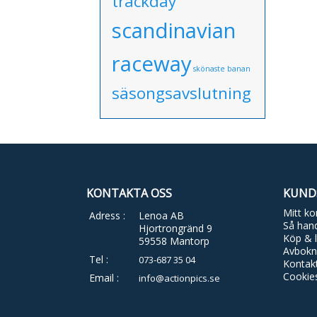
trackday
scandinavian
raceway
skönaste banan
säsongsavslutning
KONTAKTA OSS
KUND
Mitt ko
Adress :
Lenoa AB
Så hand
Hjortrongränd 9
Köp & l
59558 Mantorp
Avbokn
Tel :
073-687 35 04
Kontak
Cookie
Email :
info@actionpics.se