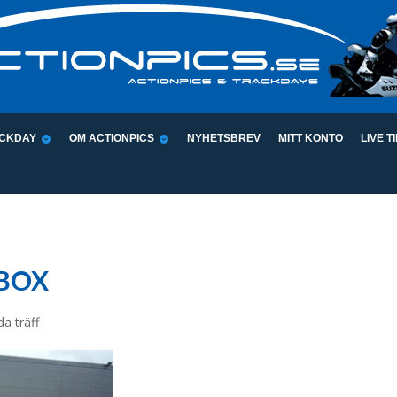
CKDAY
OM ACTIONPICS
NYHETSBREV
MITT KONTO
LIVE T
TBOX
da träff