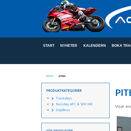
START
NYHETER
KALENDERN
BOKA TRA
Home
/
pitbox
PRODUKTKATEGORIER
PI
Trackdays
Raceday APC & SDK KM
Visar en
Depåbox
SÖK PRODUKTER