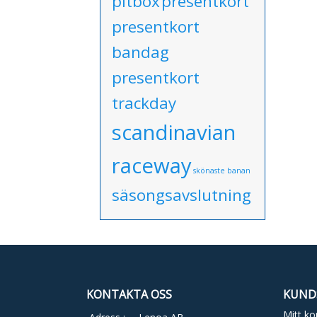
pitbox
presentkort
presentkort
bandag
presentkort
trackday
scandinavian
raceway
skönaste banan
säsongsavslutning
KONTAKTA OSS
KUND
Mitt ko