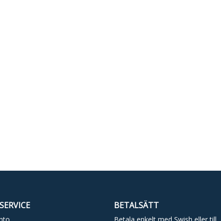
SERVICE
BETALSÄTT
nto
Betala enkelt med Swish eller till