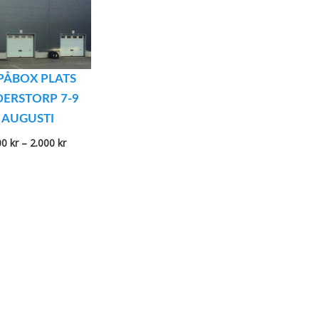
PÅBOX PLATS
ERSTORP 7-9
AUGUSTI
Prisintervall:
00
kr
–
2.000
kr
700 kr
till
2.000 kr