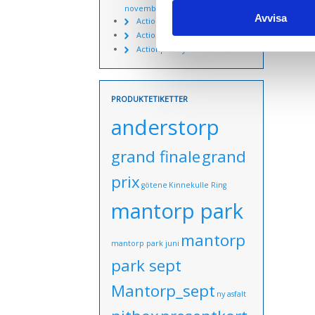
november
Avvisa
Actionpics nyheter 15 aug
Actionpics nyheter 3 nov
Actionpics nyheter 20 mars
PRODUKTETIKETTER
anderstorp
grand finale
grand
prix
götene
Kinnekulle Ring
mantorp park
mantorp
mantorp park juni
park sept
Mantorp_sept
ny asfalt