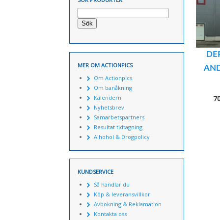
Sök
DE
MER OM ACTIONPICS
AND
Om Actionpics
Om banåkning
Kalendern
7
Nyhetsbrev
Samarbetspartners
Resultat tidtagning
Alhohol & Drogpolicy
KUNDSERVICE
Så handlar du
Köp & leveransvillkor
Avbokning & Reklamation
Kontakta oss