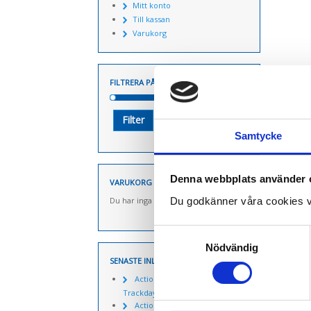
Mitt konto
Till kassan
Varukorg
FILTRERA PÅ PRIS
Pris
Pris
Pris:
700 kr
—
2.000 kr
Filter
från
till
Samtycke
Denna webbplats använder 
VARUKORG
Du godkänner våra cookies v
Du har inga produkter i varukorgen.
Samtyckesval
Nödvändig
SENASTE INLÄGGEN
Actionpics 20 mars 2026 –
Trackday Alliance säsongen 2026
Actionpics nyheter 27