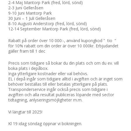
2-4 Maj Mantorp Park (fred, lörd, sönd)
2-3 Juni Gelleråsen
9-10 Juni Mantorp Park
30 Juni – 1 Juli Gelleråsen
8-10 Augusti Anderstorp (fred, lörd, sönd)
12-14 September Mantorp Park (fred, lörd, sönd)
Rabatt på order över 10 000:-, använd kupongkod ” tio ”
för 10% rabatt om din order är över 10 000kr. Erbjudandet
gäller fram till 1 dec
Precis som tidigare så bokar du din plats och om du ev. vill
boka plats i depåbox.
Inga ytterligare kostnader eller val behövs.
EL i depå ingår som tidigare alltid i avgiften och är inget som
behöver beställas till eller betalas ytterligare på plats.
Transponderservice ingår också precis som tidigare i
avgiften och alla resultat publiceras löpande med sector
tidtagning, anlyseringsmöjligheter m.m.
Vi längtar till 2025!
Kl 19 idag söndag öppnar vi bokningen.