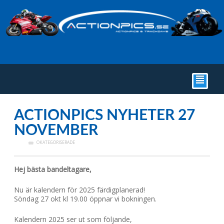
²
ACTIONPICS NYHETER 27
NOVEMBER
OKATEGORISERADE
Hej bästa bandeltagare,
Nu är kalendern för 2025 färdigplanerad!
Söndag 27 okt kl 19.00 öppnar vi bokningen.
Kalendern 2025 ser ut som följande,