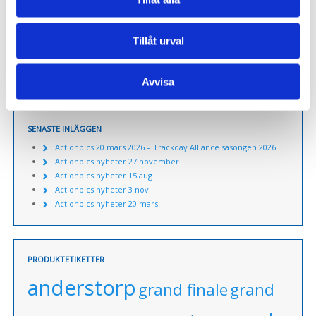
Tillåt urval
VARUKORG
Du har inga produkter i varukorgen.
Avvisa
SENASTE INLÄGGEN
Actionpics 20 mars 2026 – Trackday Alliance säsongen 2026
Actionpics nyheter 27 november
Actionpics nyheter 15 aug
Actionpics nyheter 3 nov
Actionpics nyheter 20 mars
PRODUKTETIKETTER
anderstorp
grand finale
grand