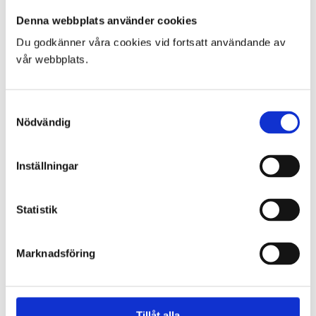
Denna webbplats använder cookies
MER OM ACTIONPICS
Du godkänner våra cookies vid fortsatt användande av
vår webbplats.
Om Actionpics
Om banåkning
Kalendern
Nyhetsbrev
Samtyckesval
Samarbetspartners
Nödvändig
Resultat tidtagning
Alhohol & Drogpolicy
Inställningar
KUNDSERVICE
Statistik
Så handlar du
Köp & leveransvillkor
Avbokning & Reklamation
Marknadsföring
Kontakta oss
Mitt konto
Till kassan
Varukorg
Tillåt alla