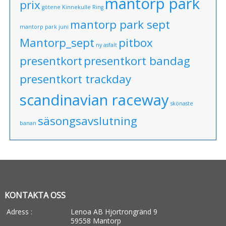
mantorp park
prix
götene
Kinnekulle Ring
mantorp park sept
mantorp park juni
Mantorp_sept
pitbox
ny asfalt
presentkort
presentkort bandag
presentkort trackday
scandinavian raceway
skönaste
säsongsavslutning
banan
KONTAKTA OSS
Adress :
Lenoa AB Hjortrongränd 9
59558 Mantorp