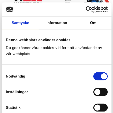
PRESENTKORT
Samtycke
Information
Om
0
kr
MANTORP PARK 11-13
SEPTEMBER TRACKDAYS
Denna webbplats använder cookies
& SÄSONGSAVSLUTNING
Du godkänner våra cookies vid fortsatt användande av
Prisintervall:
2.200
kr
–
6.000
kr
vår webbplats.
2.200 kr
till
6.000 kr
SAMARBETSPARTNERS
Samtyckesval
Nödvändig
Inställningar
Statistik