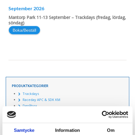
September 2026
Mantorp Park 11-13 September – Trackdays (fredag, lördag,
söndag)
Boka/Beställ
PRODUKTKATEGORIER
Trackdays
Raceday APC & SDK KM
Depåbox
SÖK PRODUKTER
Samtycke
Information
Om