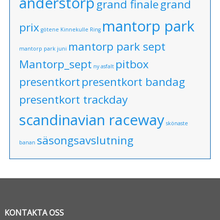
anderstorp
grand finale
grand
mantorp park
prix
götene
Kinnekulle Ring
mantorp park sept
mantorp park juni
Mantorp_sept
pitbox
ny asfalt
presentkort
presentkort bandag
presentkort trackday
scandinavian raceway
skönaste
säsongsavslutning
banan
KONTAKTA OSS