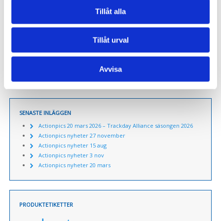
Till kassan
Tillåt alla
Varukorg
Tillåt urval
VARUKORG
Du har inga produkter i varukorgen.
Avvisa
SENASTE INLÄGGEN
Actionpics 20 mars 2026 – Trackday Alliance säsongen 2026
Actionpics nyheter 27 november
Actionpics nyheter 15 aug
Actionpics nyheter 3 nov
Actionpics nyheter 20 mars
PRODUKTETIKETTER