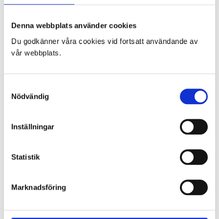
Sök
Denna webbplats använder cookies
Du godkänner våra cookies vid fortsatt användande av
MER OM ACTIONPICS
vår webbplats.
Om Actionpics
Om banåkning
Kalendern
Samtyckesval
Nyhetsbrev
Nödvändig
Samarbetspartners
Resultat tidtagning
Alhohol & Drogpolicy
Inställningar
Statistik
KUNDSERVICE
Så handlar du
Köp & leveransvillkor
Marknadsföring
Avbokning & Reklamation
Kontakta oss
Mitt konto