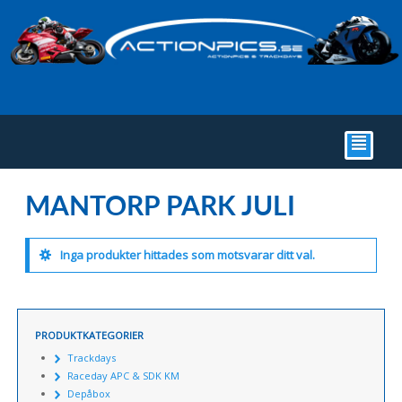
²
MANTORP PARK JULI
Inga produkter hittades som motsvarar ditt val.
PRODUKTKATEGORIER
Trackdays
Raceday APC & SDK KM
Depåbox