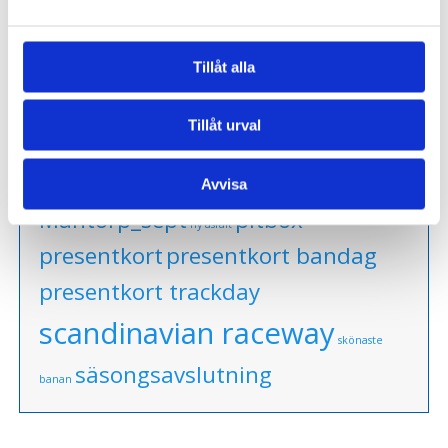
PRODUKTETIKETTER
Tillåt alla
anderstorp
grand finale
grand
Tillåt urval
mantorp park
prix
götene
Kinnekulle Ring
mantorp park sept
Avvisa
mantorp park juni
Mantorp_sept
pitbox
ny asfalt
presentkort
presentkort bandag
presentkort trackday
scandinavian raceway
skönaste
säsongsavslutning
banan