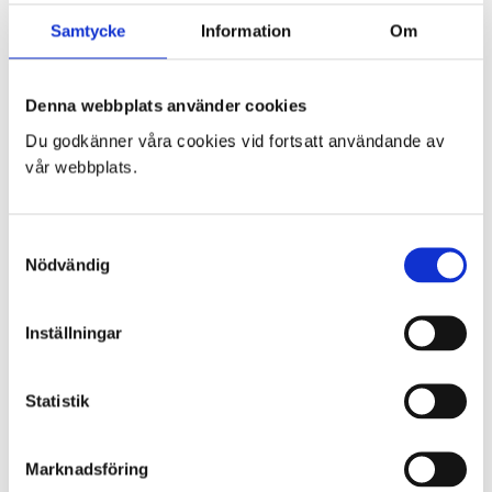
Köp & leveransvillkor
Samtycke
Information
Om
Avbokning & Reklamation
Kontakta oss
Mitt konto
Denna webbplats använder cookies
Till kassan
Varukorg
Du godkänner våra cookies vid fortsatt användande av
vår webbplats.
VARUKORG
Samtyckesval
Du har inga produkter i varukorgen.
Nödvändig
Inställningar
SENASTE INLÄGGEN
Actionpics 20 mars 2026 – Trackday Alliance säsongen 2026
Actionpics nyheter 27 november
Statistik
Actionpics nyheter 15 aug
Actionpics nyheter 3 nov
Actionpics nyheter 20 mars
Marknadsföring