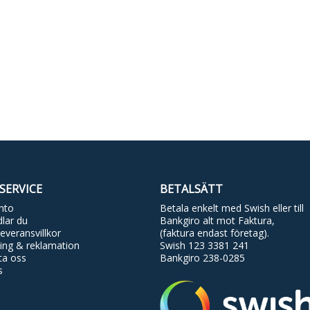
SERVICE
BETALSÄTT
nto
Betala enkelt med Swish eller till
lar du
Bankgiro alt mot Faktura,
everansvillkor
(faktura endast företag).
ing & reklamation
Swish 123 3381 241
ta oss
Bankgiro 238-0285
s