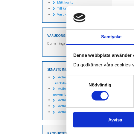
Mitt konto
Till kassan
Varukorg
VARUKORG
Samtycke
Du har inga produkter i varukorgen.
Denna webbplats använder 
Du godkänner våra cookies v
SENASTE INLÄGGEN
Actionpics 20 mars 2026 –
Samtyckesval
Trackday Alliance säsongen 2026
Nödvändig
Actionpics nyheter 27
november
Actionpics nyheter 15 aug
Actionpics nyheter 3 nov
Actionpics nyheter 20 mars
Avvisa
PRODUKTETIKETTER