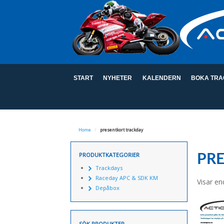
START
NYHETER
KALENDERN
BOKA TRA
Home
/
presentkort trackday
PRODUKTKATEGORIER
PR
Trackdays
Raceday APC & SDK KM
Visar en
Depåbox
SÖK PRODUKTER