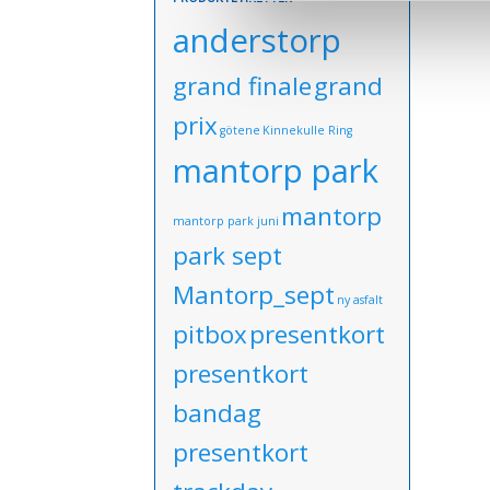
anderstorp
grand finale
grand
prix
götene
Kinnekulle Ring
mantorp park
mantorp
mantorp park juni
park sept
Mantorp_sept
ny asfalt
pitbox
presentkort
presentkort
bandag
presentkort