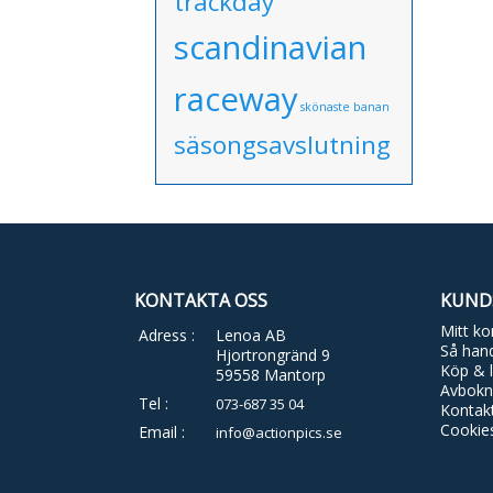
trackday
scandinavian
raceway
skönaste banan
säsongsavslutning
KONTAKTA OSS
KUND
Mitt ko
Adress :
Lenoa AB
Så hand
Hjortrongränd 9
Köp & l
59558 Mantorp
Avbokn
Tel :
073-687 35 04
Kontak
Cookie
Email :
info@actionpics.se