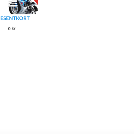
RESENTKORT
0
kr