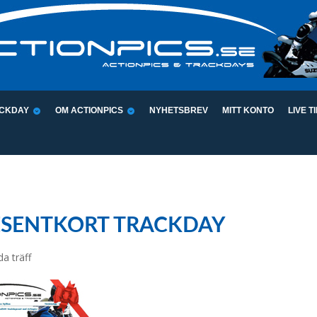
CKDAY
OM ACTIONPICS
NYHETSBREV
MITT KONTO
LIVE T
ESENTKORT TRACKDAY
da träff