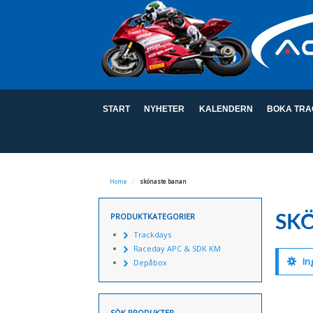
START
NYHETER
KALENDERN
BOKA TRA
Home
/
skönaste banan
PRODUKTKATEGORIER
SK
Trackdays
Raceday APC & SDK KM
In
Depåbox
SÖK PRODUKTER