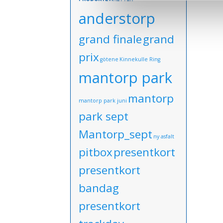
anderstorp
grand finale
grand
prix
götene
Kinnekulle Ring
mantorp park
mantorp
mantorp park juni
park sept
Mantorp_sept
ny asfalt
pitbox
presentkort
presentkort
bandag
presentkort