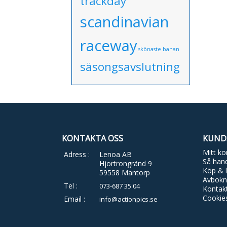
trackday
scandinavian
raceway
skönaste banan
säsongsavslutning
KONTAKTA OSS
KUND
Mitt ko
Adress :
Lenoa AB
Så hand
Hjortrongränd 9
Köp & l
59558 Mantorp
Avbokn
Tel :
073-687 35 04
Kontak
Cookie
Email :
info@actionpics.se