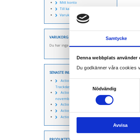
Mitt konto
Till kassan
Varukorg
VARUKORG
Samtycke
Du har inga produkter i varukorgen.
Denna webbplats använder 
Du godkänner våra cookies v
SENASTE INLÄGGEN
Actionpics 20 mars 2026 –
Samtyckesval
Trackday Alliance säsongen 2026
Nödvändig
Actionpics nyheter 27
november
Actionpics nyheter 15 aug
Actionpics nyheter 3 nov
Actionpics nyheter 20 mars
Avvisa
PRODUKTETIKETTER