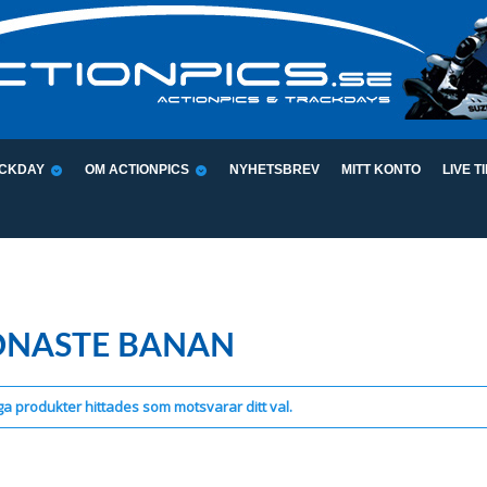
CKDAY
OM ACTIONPICS
NYHETSBREV
MITT KONTO
LIVE T
ÖNASTE BANAN
ga produkter hittades som motsvarar ditt val.