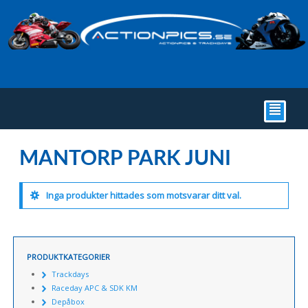
²
MANTORP PARK JUNI
Inga produkter hittades som motsvarar ditt val.
PRODUKTKATEGORIER
Trackdays
Raceday APC & SDK KM
Depåbox