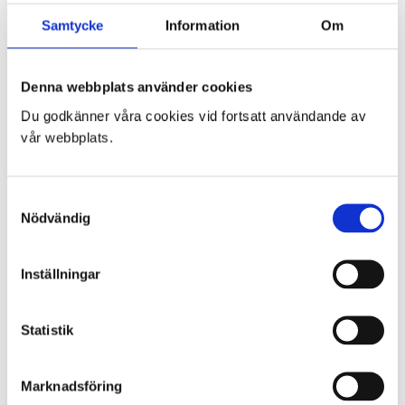
Köp & leveransvillkor
Samtycke
Information
Om
Avbokning & Reklamation
Kontakta oss
Mitt konto
Denna webbplats använder cookies
Till kassan
Varukorg
Du godkänner våra cookies vid fortsatt användande av
vår webbplats.
VARUKORG
Samtyckesval
Du har inga produkter i varukorgen.
Nödvändig
Inställningar
SENASTE INLÄGGEN
Actionpics 20 mars 2026 – Trackday Alliance säsongen 2026
Actionpics nyheter 27 november
Statistik
Actionpics nyheter 15 aug
Actionpics nyheter 3 nov
Actionpics nyheter 20 mars
Marknadsföring