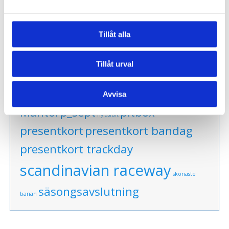
PRODUKTETIKETTER
Tillåt alla
anderstorp
grand finale
grand
Tillåt urval
mantorp park
prix
götene
Kinnekulle Ring
mantorp park sept
Avvisa
mantorp park juni
Mantorp_sept
pitbox
ny asfalt
presentkort
presentkort bandag
presentkort trackday
scandinavian raceway
skönaste
säsongsavslutning
banan