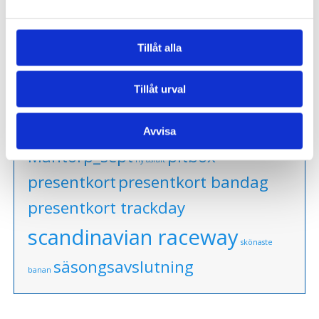
PRODUKTETIKETTER
Tillåt alla
anderstorp
grand finale
grand
Tillåt urval
mantorp park
prix
götene
Kinnekulle Ring
mantorp park sept
Avvisa
mantorp park juni
Mantorp_sept
pitbox
ny asfalt
presentkort
presentkort bandag
presentkort trackday
scandinavian raceway
skönaste
säsongsavslutning
banan