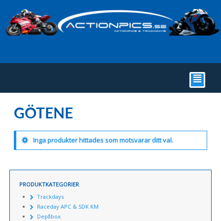
²
GÖTENE
Inga produkter hittades som motsvarar ditt val.
PRODUKTKATEGORIER
Trackdays
Raceday APC & SDK KM
Depåbox