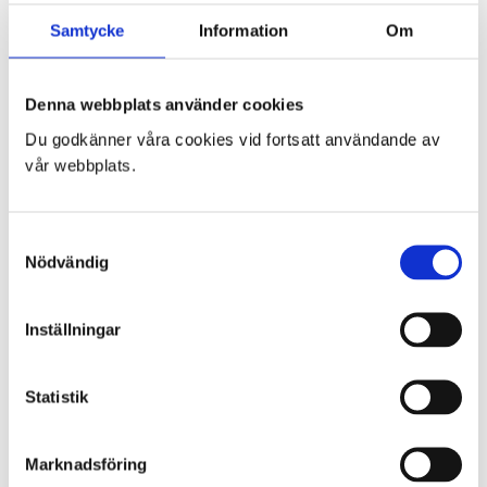
Köp & leveransvillkor
Samtycke
Information
Om
Avbokning & Reklamation
Kontakta oss
Mitt konto
Denna webbplats använder cookies
Till kassan
Varukorg
Du godkänner våra cookies vid fortsatt användande av
vår webbplats.
VARUKORG
Samtyckesval
Du har inga produkter i varukorgen.
Nödvändig
Inställningar
SENASTE INLÄGGEN
Actionpics 20 mars 2026 – Trackday Alliance säsongen 2026
Actionpics nyheter 27 november
Statistik
Actionpics nyheter 15 aug
Actionpics nyheter 3 nov
Actionpics nyheter 20 mars
Marknadsföring