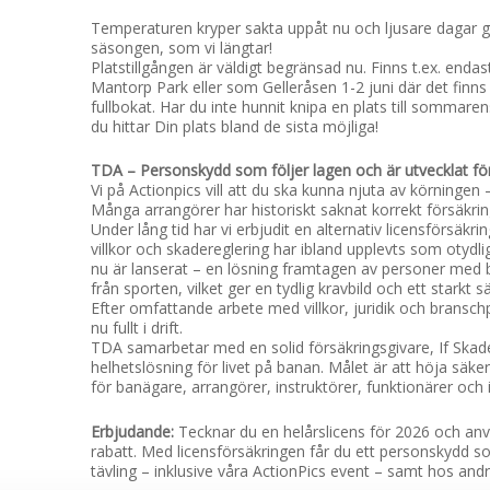
Temperaturen kryper sakta uppåt nu och ljusare dagar g
säsongen, som vi längtar!
Platstillgången är väldigt begränsad nu. Finns t.ex. endas
Mantorp Park eller som Gelleråsen 1-2 juni där det finns 2
fullbokat. Har du inte hunnit knipa en plats till sommare
du hittar Din plats bland de sista möjliga!
TDA – Personskydd som följer lagen och är utvecklat fö
Vi på Actionpics vill att du ska kunna njuta av körningen 
Många arrangörer har historiskt saknat korrekt försäkrin
Under lång tid har vi erbjudit en alternativ licensförsäkri
villkor och skadereglering har ibland upplevts som otydlig
nu är lanserat – en lösning framtagen av personer med 
från sporten, vilket ger en tydlig kravbild och ett starkt 
Efter omfattande arbete med villkor, juridik och bransc
nu fullt i drift.
TDA samarbetar med en solid försäkringsgivare, If Skadef
helhetslösning för livet på banan. Målet är att höja säk
för banägare, arrangörer, instruktörer, funktionärer och i
Erbjudande:
Tecknar du en helårslicens för 2026 och an
rabatt. Med licensförsäkringen får du ett personskydd so
tävling – inklusive våra ActionPics event – samt hos andr