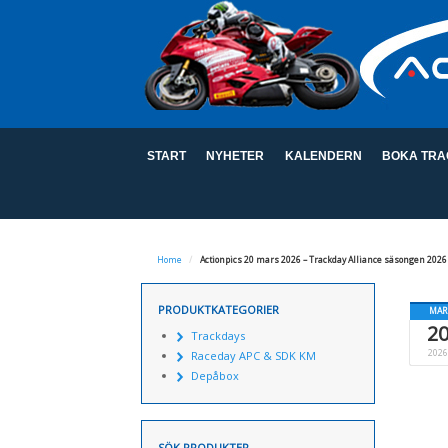
START
NYHETER
KALENDERN
BOKA TRA
Home
/
Actionpics 20 mars 2026 – Trackday Alliance säsongen 2026
PRODUKTKATEGORIER
MAR
2
Trackdays
2026
Raceday APC & SDK KM
Depåbox
SÖK PRODUKTER