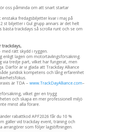
ör oss påminda om att snart startar
t enstaka fredagsbiljetter kvar i maj på
 st biljetter i Gul grupp annars är det helt
ns bästa trackdays så scrolla runt och se om
r trackdays,
– med rätt skydd i ryggen.
g enligt lagen om motortävlingsförsäkring.
ng via tredje part, vilket har fungerat, men
a. Därför är vi glada att Trackday Alliance
både juridisk kompetens och lång erfarenhet
säkerhetsfokus.
hpraxis är TDA –
www.TrackDayAlliance.com
–
örsäkring, vilket ger en trygg
erheten och skapa en mer professionell miljö
nte minst alla förare.
vänder rabattkod APF2026 får du 10 %
m gäller vid trackday event, träning och
a arrangörer som följer lagstiftningen.