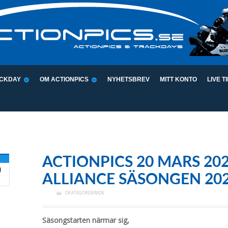
CKDAY
OM ACTIONPICS
NYHETSBREV
MITT KONTO
LIVE T
ACTIONPICS 20 MARS 20
0
ALLIANCE SÄSONGEN 20
OKATEGORISERADE
Säsongstarten närmar sig,