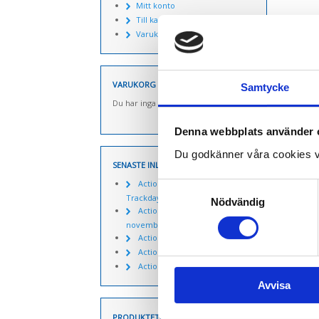
Mitt konto
Till kassan
Varukorg
VARUKORG
Samtycke
Du har inga produkter i varukorgen.
Denna webbplats använder 
Du godkänner våra cookies v
SENASTE INLÄGGEN
Actionpics 20 mars 2026 –
Samtyckesval
Trackday Alliance säsongen 2026
Nödvändig
Actionpics nyheter 27
november
Actionpics nyheter 15 aug
Actionpics nyheter 3 nov
Actionpics nyheter 20 mars
Avvisa
PRODUKTETIKETTER