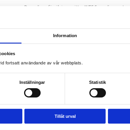
Denna licensförsäkring ersätter INTE Svemolicensen!
Ska du delta på klubbträningar eller tävlingar som arra
du har en Svemo licens! Dock gäller TDA licensens olyc
event.
Information
cookies
id fortsatt användande av vår webbplats.
Inställningar
Statistik
Tillåt urval