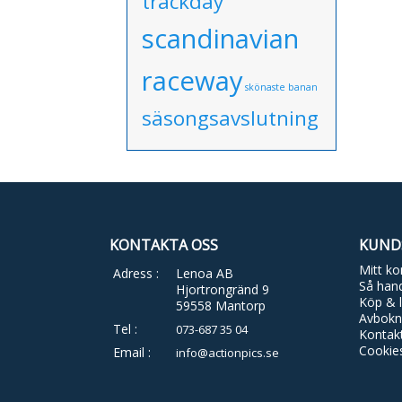
trackday
scandinavian
raceway
skönaste banan
säsongsavslutning
KONTAKTA OSS
KUND
Mitt ko
Adress :
Lenoa AB
Så hand
Hjortrongränd 9
Köp & l
59558 Mantorp
Avbokn
Tel :
073-687 35 04
Kontak
Cookie
Email :
info@actionpics.se