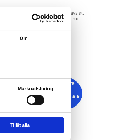
ngeras under Svemoansluten klubb krävs att
ksfallsdel om du skadar dig på en Svemo
Om
Marknadsföring
Tillåt alla