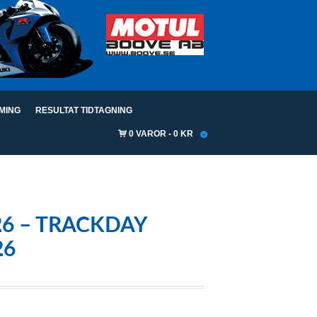
IMING
RESULTAT TIDTAGNING
0 VAROR
0 KR
26 – TRACKDAY
26