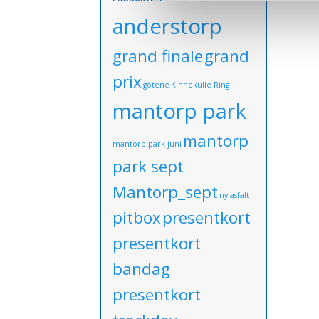
anderstorp
grand finale
grand
prix
götene
Kinnekulle Ring
mantorp park
mantorp
mantorp park juni
park sept
Mantorp_sept
ny asfalt
pitbox
presentkort
presentkort
bandag
presentkort