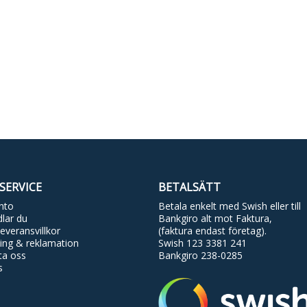
SERVICE
BETALSÄTT
nto
Betala enkelt med Swish eller till
lar du
Bankgiro alt mot Faktura,
everansvillkor
(faktura endast företag).
ing & reklamation
Swish 123 3381 241
ta oss
Bankgiro 238-0285
s