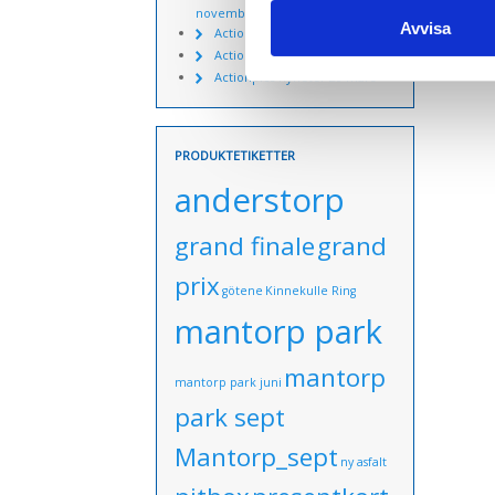
november
Avvisa
Actionpics nyheter 15 aug
Actionpics nyheter 3 nov
Actionpics nyheter 20 mars
PRODUKTETIKETTER
anderstorp
grand finale
grand
prix
götene
Kinnekulle Ring
mantorp park
mantorp
mantorp park juni
park sept
Mantorp_sept
ny asfalt