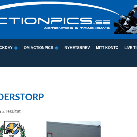
CKDAY
OM ACTIONPICS
NYHETSBREV
MITT KONTO
LIVE T
DERSTORP
Sortera
a 2 resultat
efter
popularitet