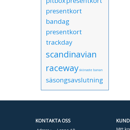
pitbox
presentkort
presentkort
bandag
presentkort
trackday
scandinavian
raceway
skönaste banan
säsongsavslutning
KONTAKTA OSS
KUND
Mitt ko