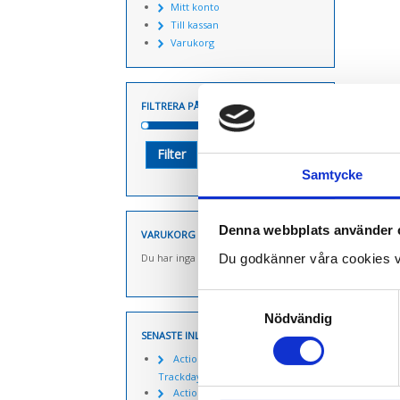
Mitt konto
Till kassan
Varukorg
FILTRERA PÅ PRIS
Pris
Pris
Pris:
700 kr
—
6.000 kr
Filter
från
till
Samtycke
Denna webbplats använder 
VARUKORG
Du godkänner våra cookies v
Du har inga produkter i varukorgen.
Samtyckesval
Nödvändig
SENASTE INLÄGGEN
Actionpics 20 mars 2026 –
Trackday Alliance säsongen 2026
Actionpics nyheter 27