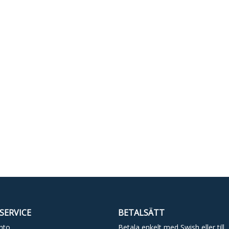
SERVICE
BETALSÄTT
nto
Betala enkelt med Swish eller till