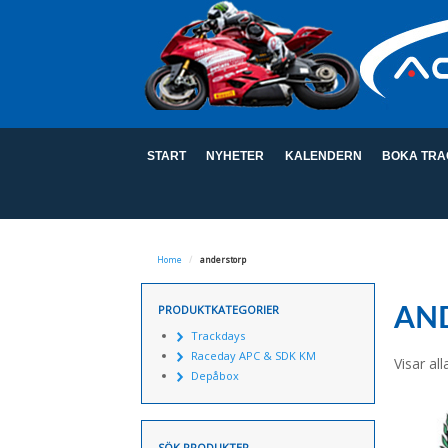
START
NYHETER
KALENDERN
BOKA TRA
Home
/
anderstorp
PRODUKTKATEGORIER
AN
Trackdays
Raceday APC & SDK KM
Visar all
Depåbox
SÖK PRODUKTER