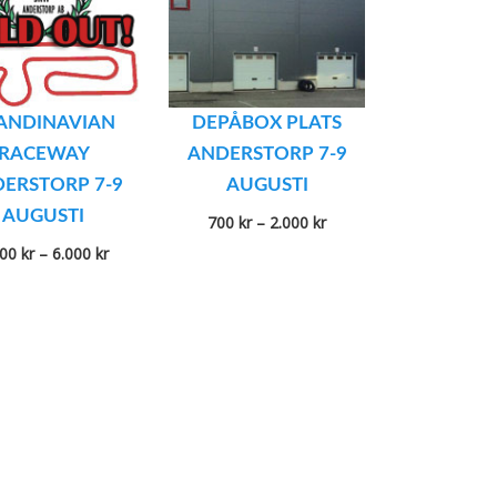
ANDINAVIAN
DEPÅBOX PLATS
RACEWAY
ANDERSTORP 7-9
ERSTORP 7-9
AUGUSTI
AUGUSTI
Prisintervall:
700
kr
–
2.000
kr
700 kr
Prisintervall:
200
kr
–
6.000
kr
till
2.200 kr
2.000 kr
till
6.000 kr