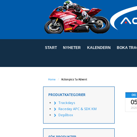
START
NYHETER
KALENDERN
BOKA TRA
Home
/
Actionpics 1a Advent
PRODUKTKATEGORIER
DEC
0
Trackdays
2020
Raceday APC & SDK KM
Depåbox
SÖK PRODUKTER