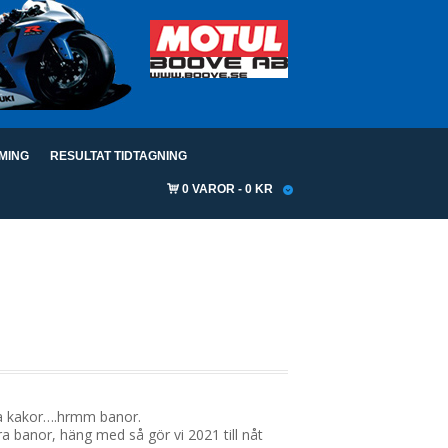
IMING
RESULTAT TIDTAGNING
0 VAROR
0 KR
ra kakor….hrmm banor.
a banor, häng med så gör vi 2021 till nåt