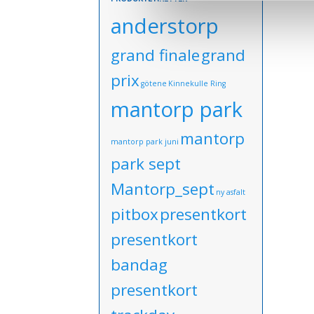
anderstorp
grand finale
grand
prix
götene
Kinnekulle Ring
mantorp park
mantorp
mantorp park juni
park sept
Mantorp_sept
ny asfalt
pitbox
presentkort
presentkort
bandag
presentkort