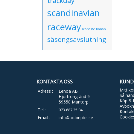
trackday
scandinavian
raceway
skönaste banan
säsongsavslutning
KONTAKTA OSS
KUND
Mitt ko
Adress :
Lenoa AB
Så hand
Hjortrongränd 9
Köp & l
59558 Mantorp
Avbokn
Tel :
073-687 35 04
Kontak
Cookie
Email :
info@actionpics.se