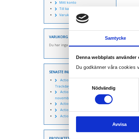
Mitt konto
Till kassan
Varukorg
VARUKORG
Samtycke
Du har inga produkter i varukorgen.
Denna webbplats använder 
Du godkänner våra cookies v
SENASTE INLÄGGEN
Actionpics 20 mars 2026 –
Samtyckesval
Trackday Alliance säsongen 2026
Nödvändig
Actionpics nyheter 27
november
Actionpics nyheter 15 aug
Actionpics nyheter 3 nov
Actionpics nyheter 20 mars
Avvisa
PRODUKTETIKETTER