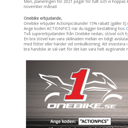
Men, planeringen för 2021 pågår för fullt och vi hoppas 
november månad.
Onebike erbjudande,
Onebike erbjuder Actionpicskunder 15% rabatt (gäller EJ 
Ange koden ACTIONPICS när du lägger beställning hos
Två supererbjudanden från Onebike nedan, stövel och h
En bra stövel kan vara skillnaden mellan en tidigt avslutad
med fötter eller händer vid omkullkörning. Att investera i r
bra handske är väl värt för det kan vara helt avgörande