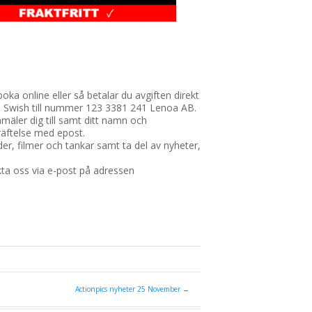
oka online eller så betalar du avgiften direkt
du Swish till nummer 123 3381 241 Lenoa AB.
äler dig till samt ditt namn och
räftelse med epost.
der, filmer och tankar samt ta del av nyheter,
kta oss via e-post på adressen
Actionpics nyheter 25 November
→