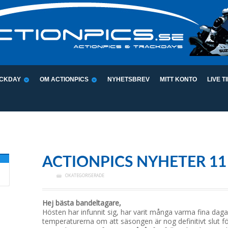
CKDAY
OM ACTIONPICS
NYHETSBREV
MITT KONTO
LIVE T
ACTIONPICS NYHETER 1
1
OKATEGORISERADE
Hej bästa bandeltagare,
Hösten har infunnit sig, har varit många varma fina dag
temperaturerna om att säsongen är nog definitivt slut fö