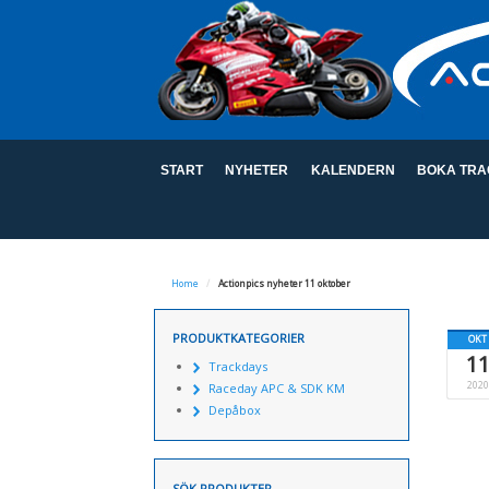
START
NYHETER
KALENDERN
BOKA TRA
Home
/
Actionpics nyheter 11 oktober
PRODUKTKATEGORIER
OKT
1
Trackdays
2020
Raceday APC & SDK KM
Depåbox
SÖK PRODUKTER