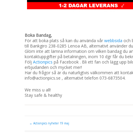
Boka Bandag,
För att boka plats så kan du använda vår
webbsida
och b
till Bankgiro 238-0285 Lenoa AB, alternativt använder 
Glöm inte att lämna information om vilken bandag du anm
kontaktuppgifter på betalningen, inom 10 dgr får du bek
Följ
Actionpics
på Facebook . Bli ett fan och lägg upp bil
erbjudanden och mycket mer!
Har du frågor så är du naturligtvis välkommen att konta
info@actionpics.se , alternativt telefon 073-6873504.
We miss u all!
Stay safe & healthy
←
Actionpics nyheter 19 maj