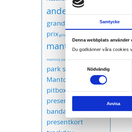
anderstorp
grand finale
grand
Samtycke
prix
götene
Kinnekulle Ring
Denna webbplats använder 
mantorp park
Du godkänner våra cookies v
mantorp
mantorp park juni
Samtyckesval
park sept
Nödvändig
Mantorp_sept
ny asfalt
pitbox
presentkort
presentkort
Avvisa
bandag
presentkort