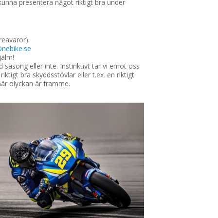
kunna presentera något riktigt bra under
reavaror).
Onebike.se
jälm!
 säsong eller inte. Instinktivt tar vi emot oss
iktigt bra skyddsstövlar eller t.ex. en riktigt
 när olyckan är framme.