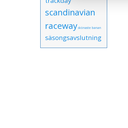
trackday
scandinavian
raceway
skönaste banan
säsongsavslutning