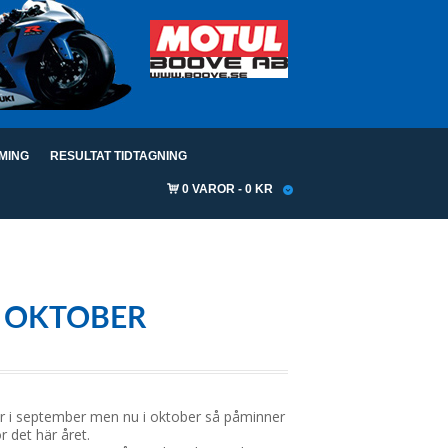
IMING
RESULTAT TIDTAGNING
0 VAROR
0 KR
1 OKTOBER
ar i september men nu i oktober så påminner
r det här året.