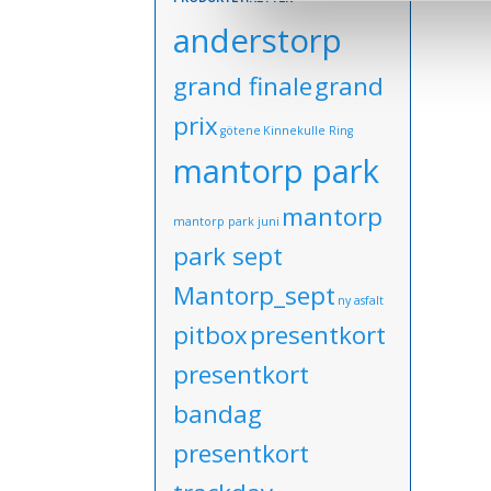
anderstorp
grand finale
grand
prix
götene
Kinnekulle Ring
mantorp park
mantorp
mantorp park juni
park sept
Mantorp_sept
ny asfalt
pitbox
presentkort
presentkort
bandag
presentkort