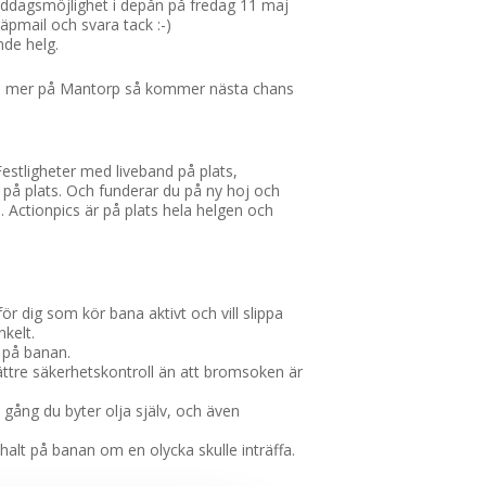
middagsmöjlighet i depån på fredag 11 maj
räpmail och svara tack :-)
de helg.
köra mer på Mantorp så kommer nästa chans
estligheter med liveband på plats,
 på plats. Och funderar du på ny hoj och
 Actionpics är på plats hela helgen och
ör dig som kör bana aktivt och vill slippa
nkelt.
 på banan.
ättre säkerhetskontroll än att bromsoken är
 gång du byter olja själv, och även
ahalt på banan om en olycka skulle inträffa.