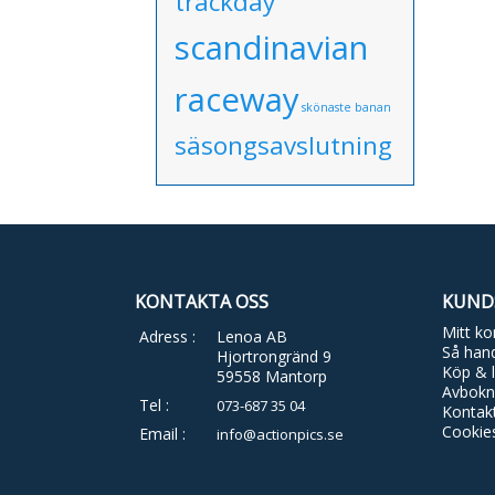
trackday
scandinavian
raceway
skönaste banan
säsongsavslutning
KONTAKTA OSS
KUND
Mitt ko
Adress :
Lenoa AB
Så hand
Hjortrongränd 9
Köp & l
59558 Mantorp
Avbokn
Tel :
073-687 35 04
Kontak
Cookie
Email :
info@actionpics.se