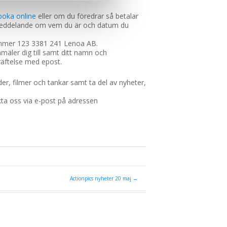
boka online
eller om du föredrar så betalar
 meddelande om vem du är och datum du
nummer 123 3381 241 Lenoa AB.
äler dig till samt ditt namn och
räftelse med epost.
lder, filmer och tankar samt ta del av nyheter,
kta oss via e-post på adressen
Actionpics nyheter 20 maj
→