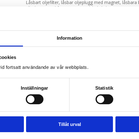
Låsbart oljefilter, låsbar oljeplugg med magnet, låsbara b
tillval), MoCool för att ersätta glykol i kylsystemet.
Obs! MoCool innehåller inte frostskydd om din mc förvara
Köp till olja, najtång och låstråd om du inte har tillgång til
Information
Klicka på bilden nedan för att beställa.
cookies
id fortsatt användande av vår webbplats.
Actionpics KALENDERN 2018,
– Mantorp Park 11-13 Maj – FULLBOKAT
– Gelleråsen 6 juni – Ducati Sverige – Nästan fullbokat!
– Anderstorp 8-10 Juni – Endast 2 st platser kvar!
Inställningar
Statistik
– Mantorp Park 25-26 Juni
– Gelleråsen 12-13 Juli – Fåtal platser kvar!
– Kinnekulle 19-20 Juli – Fåtal platser kvar!
– Gelleråsen 9-10 Aug
– Mantorp Park 30-31 Aug
Tillåt urval
Varmt välkomna till Actionpics 2018,
Come Join us, Come Train with us, Come Race with us, C