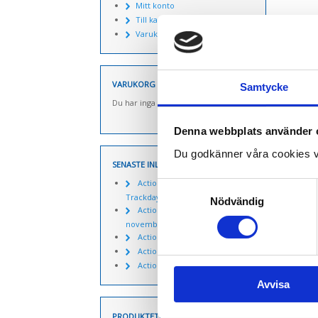
Mitt konto
Till kassan
Varukorg
VARUKORG
Samtycke
Du har inga produkter i varukorgen.
Denna webbplats använder 
Du godkänner våra cookies v
SENASTE INLÄGGEN
Actionpics 20 mars 2026 –
Samtyckesval
Trackday Alliance säsongen 2026
Nödvändig
Actionpics nyheter 27
november
Actionpics nyheter 15 aug
Actionpics nyheter 3 nov
Actionpics nyheter 20 mars
Avvisa
PRODUKTETIKETTER