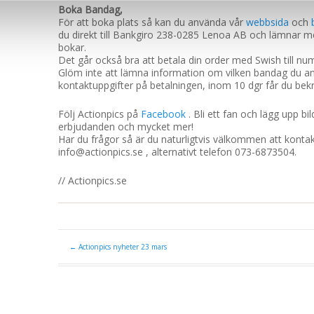
Boka Bandag,
För att boka plats så kan du använda vår
webbsida
och
du direkt till Bankgiro 238-0285 Lenoa AB och lämnar
bokar.
Det går också bra att betala din order med Swish till 
Glöm inte att lämna information om vilken bandag du anm
kontaktuppgifter på betalningen, inom 10 dgr får du bek
Följ Actionpics på
Facebook
. Bli ett fan och lägg upp bi
erbjudanden och mycket mer!
Har du frågor så är du naturligtvis välkommen att konta
info@actionpics.se , alternativt telefon 073-6873504.
// Actionpics.se
←
Actionpics nyheter 23 mars