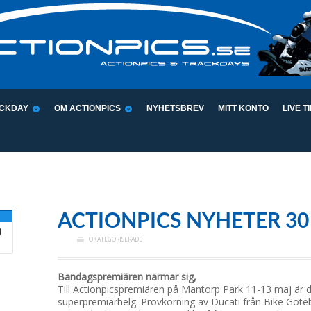
CKDAY
OM ACTIONPICS
NYHETSBREV
MITT KONTO
LIVE T
ACTIONPICS NYHETER 30
0
OKATEGORISERADE
Bandagspremiären närmar sig,
Till Actionpicspremiären på Mantorp Park 11-13 maj är de
superpremiärhelg. Provkörning av Ducati från Bike Göte