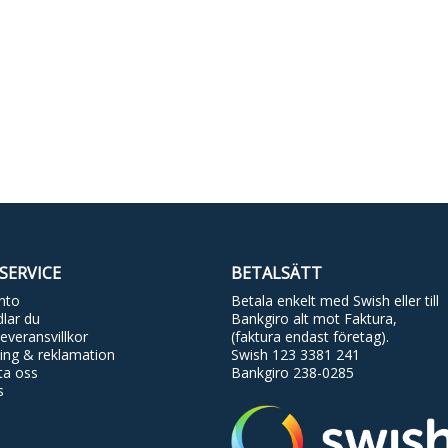
SERVICE
BETALSÄTT
nto
Betala enkelt med Swish eller till
lar du
Bankgiro alt mot Faktura,
everansvillkor
(faktura endast företag).
ing & reklamation
Swish 123 3381 241
ta oss
Bankgiro 238-0285
s