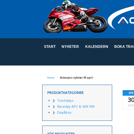
START
NYHETER
KALENDERN
BOKA TRA
Home
/
Actionpics nyheter 30 april
PRODUKTKATEGORIER
APR
3
Trackdays
2018
Raceday APC & SDK KM
Depåbox
SÖK PRODUKTER