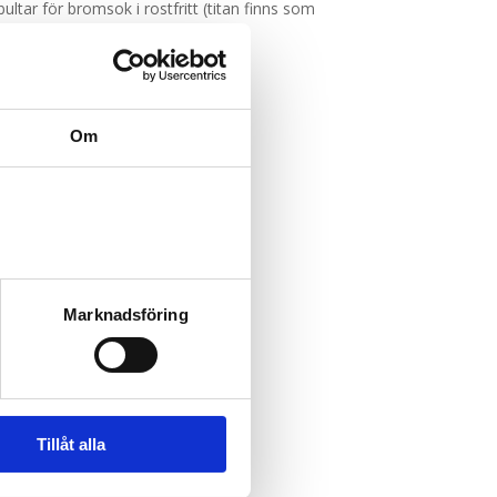
ultar för bromsok i rostfritt (titan finns som
s där risk för frysgrader uppstår!
l det.
Om
Marknadsföring
Tillåt alla
ome Feel alive with us.