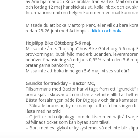
av Arai hjälmar och Knox artiklar från Vartex. Mail om 
och lördag 12 maj har skickats ut, kolla inbox och ev. sk
Informationsmail om helgen kommer med mail komman
Missade du att boka Mantorp Park, eller vill du bara 
redan 25-26 juni med Actionpics,
klicka och boka!
Hojsläpp Bike Göteborg 5-6 maj,
Missa inte årets ”hojsläpp” hos Bike Göteborg 5-6 maj. F
provkörningar, butik fylld med erbjudanden, leverantörer
behöver finansiering så erbjuds 0,95% ränta den 5-6 maj.
pratar gärna bankörning.
Missa inte att boka in helgen 5-6 maj, vi ses väl där?
Grundkit för trackday – Bactor MC,
Tillsammans med Bactor har vi tagit fram ett ”grundkit” f
borra själv i skruvar och muttrar vilket inte alltid är helt e
Bästa försäkringen både för Dig själv och dina kamrater
– Säkrade bromsar, byter man hjul ofta så finns ingen b
låsta med najtråd.
– Oljefilter och oljeplugg som du låser med najtråd varje
påfyllnadslocket som kan bytas som tillval.
– Bort med ev. glykol ur kylsystemet så det inte blir såp