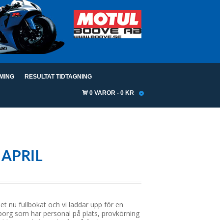
IMING
RESULTAT TIDTAGNING
0 VAROR
0 KR
 APRIL
t nu fullbokat och vi laddar upp för en
borg som har personal på plats, provkörning