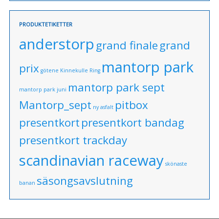
PRODUKTETIKETTER
anderstorp
grand finale
grand
mantorp park
prix
götene
Kinnekulle Ring
mantorp park sept
mantorp park juni
Mantorp_sept
pitbox
ny asfalt
presentkort
presentkort bandag
presentkort trackday
scandinavian raceway
skönaste
säsongsavslutning
banan