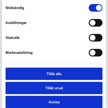
Samtyckesval
Nödvändig
SÖK PRODUKTER
Inställningar
Sök
Statistik
MER OM ACTIONPICS
Om Actionpics
Marknadsföring
Om banåkning
Kalendern
Nyhetsbrev
Samarbetspartners
Tillåt alla
Resultat tidtagning
Alhohol & Drogpolicy
Tillåt urval
KUNDSERVICE
Avvisa
Så handlar du