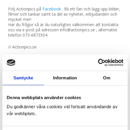
Följ Actionpics på
Facebook
. Bli ett fan och lägg upp bilder,
filmer och tankar samt ta del av nyheter, erbjudanden och
mycket mer!
Har du frågor så är du naturligtvis välkommen att kontakta
oss via e-post på adressen info@actionpics.se , alternativt
telefon 073-6873504.
// Actionpics.se
←
Actionpics nyheter 30 april
Actionpics nyheter 1 juli
→
Samtycke
Information
Om
Denna webbplats använder cookies
Du godkänner våra cookies vid fortsatt användande av
PRODUKTKATEGORIER
vår webbplats.
Trackdays
Raceday APC & SDK KM
Depåbox