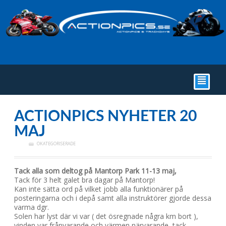
²
ACTIONPICS NYHETER 20
MAJ
OKATEGORISERADE
Tack alla som deltog på Mantorp Park 11-13 maj,
Tack för 3 helt galet bra dagar på Mantorp!
Kan inte sätta ord på vilket jobb alla funktionärer på
posteringarna och i depå samt alla instruktörer gjorde dessa
varma dgr.
Solen har lyst där vi var ( det ösregnade några km bort ),
vinden var frånvarande och värmen närvarande, tack.