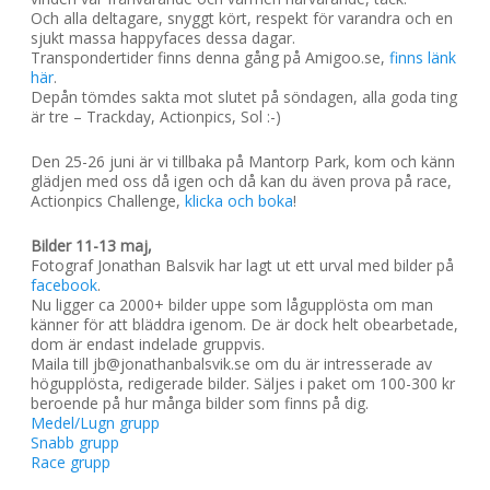
Och alla deltagare, snyggt kört, respekt för varandra och en
sjukt massa happyfaces dessa dagar.
Transpondertider finns denna gång på Amigoo.se,
finns länk
här
.
Depån tömdes sakta mot slutet på söndagen, alla goda ting
är tre – Trackday, Actionpics, Sol :-)
Den 25-26 juni är vi tillbaka på Mantorp Park, kom och känn
glädjen med oss då igen och då kan du även prova på race,
Actionpics Challenge,
klicka och boka
!
Bilder 11-13 maj,
Fotograf Jonathan Balsvik har lagt ut ett urval med bilder på
facebook
.
Nu ligger ca 2000+ bilder uppe som lågupplösta om man
känner för att bläddra igenom. De är dock helt obearbetade,
dom är endast indelade gruppvis.
Maila till jb@jonathanbalsvik.se om du är intresserade av
högupplösta, redigerade bilder. Säljes i paket om 100-300 kr
beroende på hur många bilder som finns på dig.
Medel/Lugn grupp
Snabb grupp
Race grupp