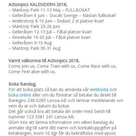
Actionpics KALENDERN 2018,
– Mantorp Park 11-13 Maj – FULLBOKAT
– Gelleråsen 6 juni – Ducati Sverige – Nästan fullbokat!
– Anderstorp 8-10 Juni – Endast 2 st platser kvar!
– Mantorp Park 25-26 Juni
– Gelleråsen 12-13 Juli – Fåtal platser kvar!
– Kinnekulle 19-20 Juli – Fåtal platser kvar!
– Gelleråsen 9-10 Aug
– Mantorp Park 30-31 Aug
Varmt välkomna till Actionpics 2018,
Come Join us, Come Train with us, Come Race with us,
Come Feel alive with us.
Boka Bandag,
För att boka plats så kan du använda vår
webbsida
och
boka online
eller om du föredrar så betalar du direkt till
Bankgiro 238-0285 Lenoa AB och lämnar meddelande om
vem du är och datum du bokar.
Det går också bra att betala din order med Swish till
nummer 123 3381 241 Lenoa AB.
Glöm inte att lämna information om vilken bandag du
anmäler dig till samt ditt namn och kontaktuppgifter på
betalningen, inom 10 dgr får du bekräftelse med epost.