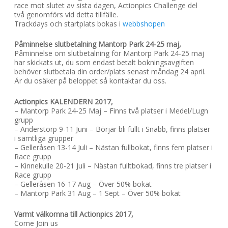
race mot slutet av sista dagen, Actionpics Challenge del
två genomförs vid detta tillfälle.
Trackdays och startplats bokas i
webbshopen
Påminnelse slutbetalning Mantorp Park 24-25 maj,
Påminnelse om slutbetalning för Mantorp Park 24-25 maj
har skickats ut, du som endast betalt bokningsavgiften
behöver slutbetala din order/plats senast måndag 24 april.
Är du osäker på beloppet så kontaktar du oss.
Actionpics KALENDERN 2017,
– Mantorp Park 24-25 Maj – Finns två platser i Medel/Lugn
grupp
– Anderstorp 9-11 Juni – Börjar bli fullt i Snabb, finns platser
i samtliga grupper
– Gelleråsen 13-14 Juli – Nästan fullbokat, finns fem platser i
Race grupp
– Kinnekulle 20-21 Juli – Nästan fulltbokad, finns tre platser i
Race grupp
– Gelleråsen 16-17 Aug – Över 50% bokat
– Mantorp Park 31 Aug – 1 Sept – Över 50% bokat
Varmt välkomna till Actionpics 2017,
Come Join us