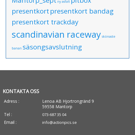
Mantorp_sept
pitbox
ny asfalt
presentkort
presentkort bandag
presentkort trackday
scandinavian raceway
skönaste
säsongsavslutning
banan
KONTAKTA OSS
Adress :
Lenoa AB Hjortrongränd 9
59558 Mantorp
Tel :
073-687 35 04
Email :
info@actionpics.se