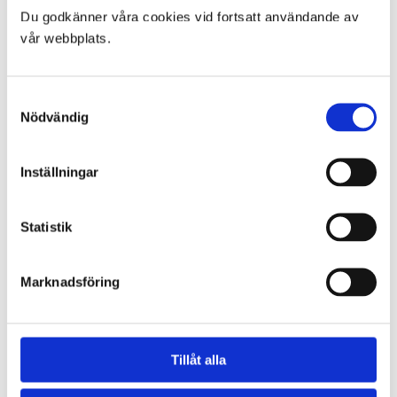
Du godkänner våra cookies vid fortsatt användande av
vår webbplats.
←
Actionpics nyheter 26 mars
Actionpics nyheter 1 maj
→
Samtyckesval
Nödvändig
PRODUKTKATEGORIER
Trackdays
Inställningar
Raceday APC & SDK KM
Depåbox
Statistik
SÖK PRODUKTER
Marknadsföring
Sök
Tillåt alla
MER OM ACTIONPICS