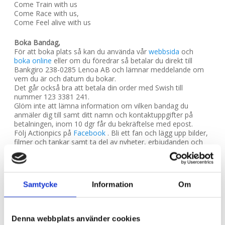
Come Train with us
Come Race with us,
Come Feel alive with us
Boka Bandag,
För att boka plats så kan du använda vår
webbsida
och
boka online
eller om du föredrar så betalar du direkt till
Bankgiro 238-0285 Lenoa AB och lämnar meddelande om
vem du är och datum du bokar.
Det går också bra att betala din order med Swish till
nummer 123 3381 241.
Glöm inte att lämna information om vilken bandag du
anmäler dig till samt ditt namn och kontaktuppgifter på
betalningen, inom 10 dgr får du bekräftelse med epost.
Följ Actionpics på
Facebook
. Bli ett fan och lägg upp bilder,
filmer och tankar samt ta del av nyheter, erbjudanden och
mycket mer!
Har du frågor så är du naturligtvis välkommen att kontakta
oss via e-post på adressen info@actionpics.se , alternativt
telefon 073-6873504.
Samtycke
Information
Om
// Actionpics.se
Denna webbplats använder cookies