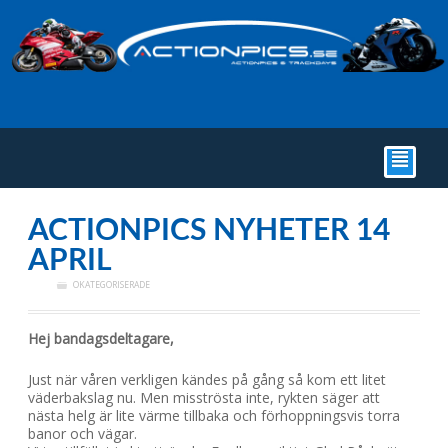
²
ACTIONPICS NYHETER 14
APRIL
OKATEGORISERADE
Hej bandagsdeltagare,
Just när våren verkligen kändes på gång så kom ett litet
väderbakslag nu. Men misströsta inte, rykten säger att
nästa helg är lite värme tillbaka och förhoppningsvis torra
banor och vägar.