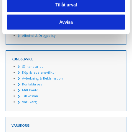
Om Actionpics
Tillåt urval
Om banåkning
Kalendern
Nyhetsbrev
Avvisa
Samarbetspartners
Resultat tidtagning
Alhohol & Drogpolicy
KUNDSERVICE
Så handlar du
Köp & leveransvillkor
Avbokning & Reklamation
Kontakta oss
Mitt konto
Till kassan
Varukorg
VARUKORG