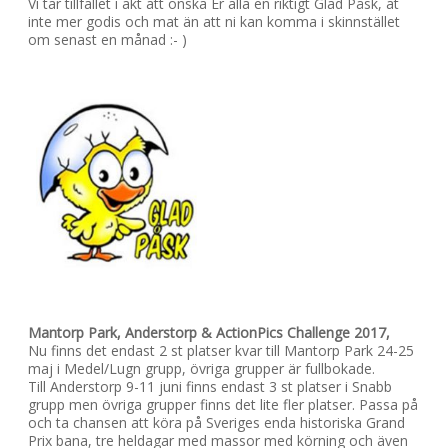
Vi tar tillfället i akt att önska Er alla en riktigt Glad Påsk, ät
inte mer godis och mat än att ni kan komma i skinnstället
om senast en månad :- )
Mantorp Park, Anderstorp & ActionPics Challenge 2017,
Nu finns det endast 2 st platser kvar till Mantorp Park 24-25
maj i Medel/Lugn grupp, övriga grupper är fullbokade.
Till Anderstorp 9-11 juni finns endast 3 st platser i Snabb
grupp men övriga grupper finns det lite fler platser. Passa på
och ta chansen att köra på Sveriges enda historiska Grand
Prix bana, tre heldagar med massor med körning och även