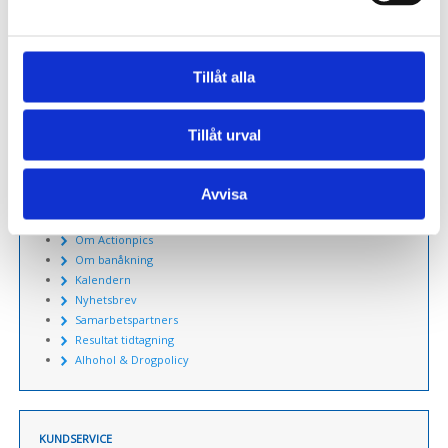
Depåbox
Tillåt alla
SÖK PRODUKTER
Sök
Tillåt urval
Avvisa
MER OM ACTIONPICS
Om Actionpics
Om banåkning
Kalendern
Nyhetsbrev
Samarbetspartners
Resultat tidtagning
Alhohol & Drogpolicy
KUNDSERVICE