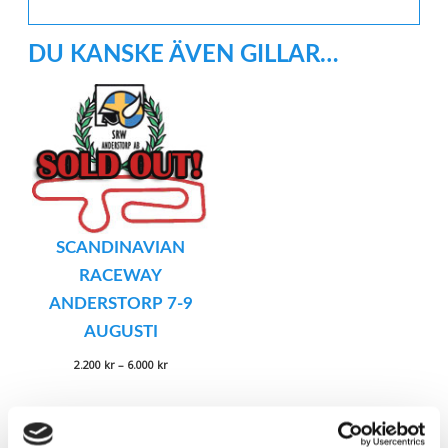
DU KANSKE ÄVEN GILLAR…
SCANDINAVIAN
RACEWAY
ANDERSTORP 7-9
AUGUSTI
Prisintervall:
2.200
kr
–
6.000
kr
2.200 kr
till
6.000 kr
RELATERADE PRODUKTER