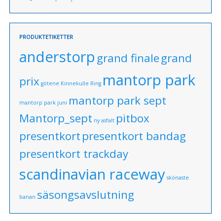
PRODUKTETIKETTER
anderstorp
grand finale
grand
mantorp park
prix
götene
Kinnekulle Ring
mantorp park sept
mantorp park juni
Mantorp_sept
pitbox
ny asfalt
presentkort
presentkort bandag
presentkort trackday
scandinavian raceway
skönaste
säsongsavslutning
banan