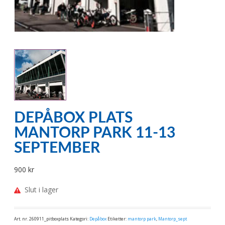
DEPÅBOX PLATS
MANTORP PARK 11-13
SEPTEMBER
900
kr
Slut i lager
Art. nr.
260911_pitboxplats
Kategori:
Depåbox
Etiketter:
mantorp park
,
Mantorp_sept