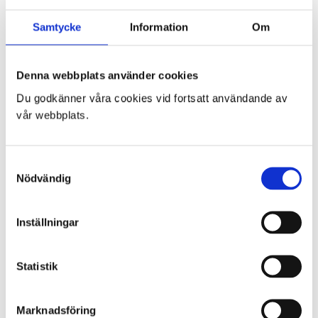
Samtycke
Information
Om
Denna webbplats använder cookies
Du godkänner våra cookies vid fortsatt användande av
vår webbplats.
DEPÅBOX PLATS
MANTORP PARK 11-
ANDERSTORP 7-9
13 SEPTEMBER
Samtyckesval
AUGUSTI
TRACKDAYS &
Nödvändig
SÄSONGSAVSLUTNING
Prisintervall:
700
kr
–
2.000
kr
700 kr
Prisintervall:
2.200
kr
–
6.000
kr
till
Inställningar
2.200 kr
2.000 kr
till
6.000 kr
Statistik
PRODUKTKATEGORIER
Trackdays
Marknadsföring
Raceday APC & SDK KM