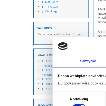
Mitt konto
Till kassan
Med e
Varukorg
natte
Vi ka
bekv
VARUKORG
Snabb
Du har inga produkter i varukorgen.
anlän
Tillt
OBS!!
SENASTE INLÄGGEN
st i 
Samtycke
Actionpics 20 mars 2026 –
Varje
Trackday Alliance säsongen 2026
uppv
Actionpics nyheter 27
Rymli
november
Denna webbplats använder 
Actionpics nyheter 15 aug
Du godkänner våra cookies v
Actionpics nyheter 3 nov
Actionpics nyheter 20 mars
DU 
Samtyckesval
Nödvändig
PRODUKTETIKETTER