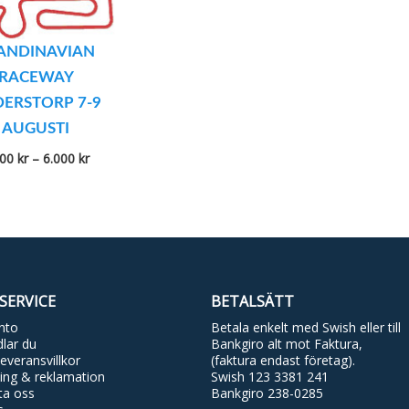
ANDINAVIAN
RACEWAY
ERSTORP 7-9
AUGUSTI
Prisintervall:
200
kr
–
6.000
kr
2.200 kr
till
6.000 kr
SERVICE
BETALSÄTT
nto
Betala enkelt med Swish eller till
lar du
Bankgiro alt mot Faktura,
everansvillkor
(faktura endast företag).
ing & reklamation
Swish 123 3381 241
ta oss
Bankgiro 238-0285