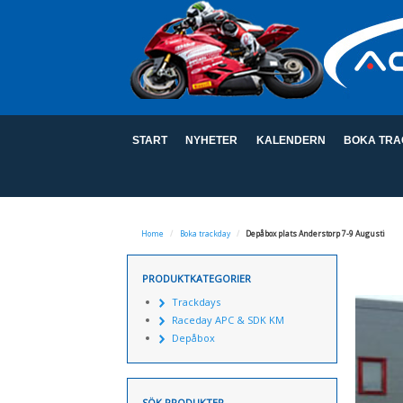
START
NYHETER
KALENDERN
BOKA TRA
Home
/
Boka trackday
/
Depåbox plats Anderstorp 7-9 Augusti
PRODUKTKATEGORIER
Trackdays
Raceday APC & SDK KM
Depåbox
SÖK PRODUKTER