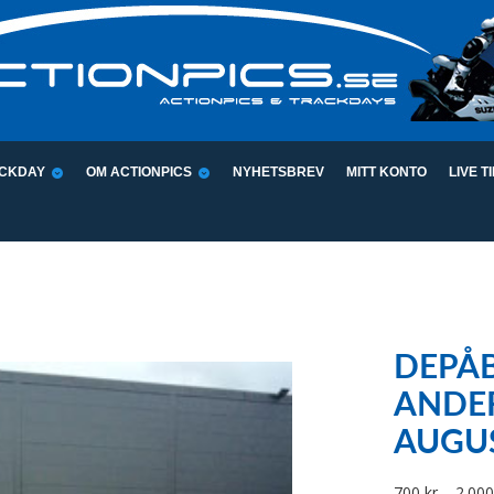
CKDAY
OM ACTIONPICS
NYHETSBREV
MITT KONTO
LIVE T
DEPÅB
ANDER
AUGU
700
kr
–
2.00