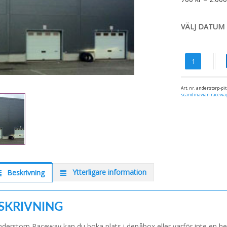
VÄLJ DATUM
Antal
Art. nr.
anderstorp-pit
scandinavian racewa
Ytterligare information
Beskrivning
SKRIVNING
derstorp Raceway kan du boka plats i depåbox eller varför inte en he