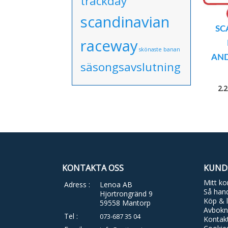
trackday
scandinavian
SC
raceway
skönaste banan
AND
säsongsavslutning
2.
KONTAKTA OSS
KUND
Mitt ko
Adress :
Lenoa AB
Så hand
Hjortrongränd 9
Köp & l
59558 Mantorp
Avbokn
Tel :
073-687 35 04
Kontak