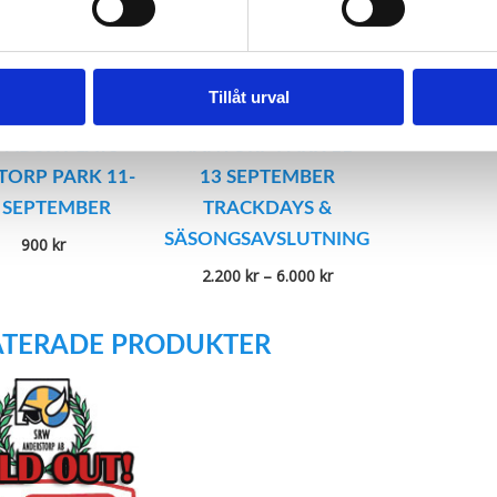
Tillåt urval
PÅBOX PLATS
MANTORP PARK 11-
ORP PARK 11-
13 SEPTEMBER
 SEPTEMBER
TRACKDAYS &
SÄSONGSAVSLUTNING
900
kr
Prisintervall:
2.200
kr
–
6.000
kr
2.200 kr
till
6.000 kr
ATERADE PRODUKTER