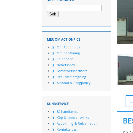
Sök
MER OM ACTIONPICS
Om Actionpics
Om banåkning
Kalendern
Nyhetsbrev
Samarbetspartners
Resultat tidtagning
Alhohol & Drogpolicy
KUNDSERVICE
Så handlar du
Köp & leveransvillkor
BE
Avbokning & Reklamation
Kontakta oss
På An