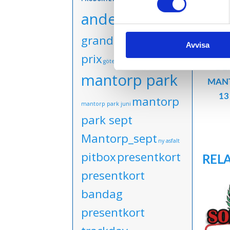
anderstorp
grand finale
grand
Avvisa
prix
götene
Kinnekulle Ring
DE
mantorp park
MANT
13
mantorp
mantorp park juni
park sept
Mantorp_sept
ny asfalt
pitbox
presentkort
REL
presentkort
bandag
presentkort