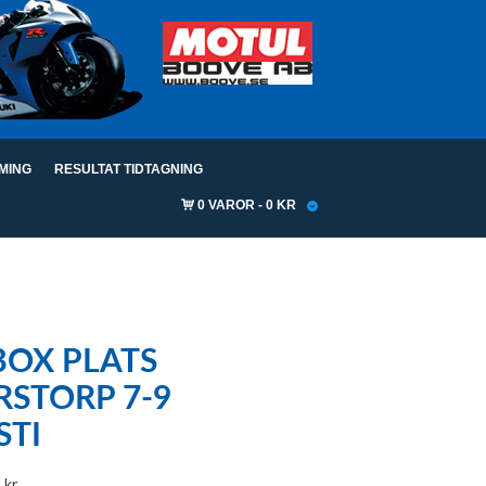
IMING
RESULTAT TIDTAGNING
0 VAROR
0 KR
OX PLATS
STORP 7-9
STI
Prisintervall:
0
kr