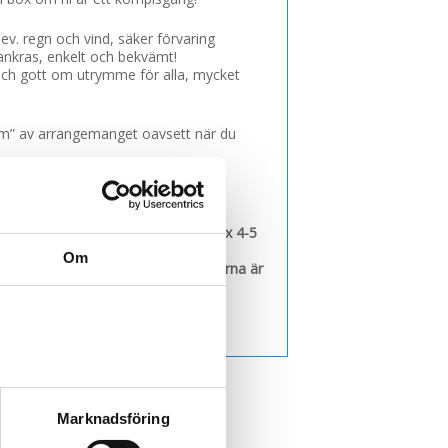
 ev. regn och vind, säker förvaring
rankras, enkelt och bekvämt!
 och gott om utrymme för alla, mycket
rum” av arrangemanget oavsett när du
ing är att man är aldrig fler än max 4-5
Om
h naturligtvis EL samt att depåboxarna är
Marknadsföring