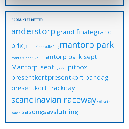
PRODUKTETIKETTER
anderstorp
grand finale
grand
mantorp park
prix
götene
Kinnekulle Ring
mantorp park sept
mantorp park juni
Mantorp_sept
pitbox
ny asfalt
presentkort
presentkort bandag
presentkort trackday
scandinavian raceway
skönaste
säsongsavslutning
banan