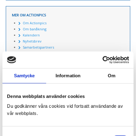
MER OM ACTIONPICS
Om Actionpics
Om banåkning
Kalendern
Nyhetsbrev
Samarbetspartners
Resultat tidtagning
Alhohol & Drogpolicy
Samtycke
Information
Om
KUNDSERVICE
Så handlar du
Denna webbplats använder cookies
Köp & leveransvillkor
Avbokning & Reklamation
Du godkänner våra cookies vid fortsatt användande av
Kontakta oss
vår webbplats.
Mitt konto
Till kassan
Varukorg
Samtyckesval