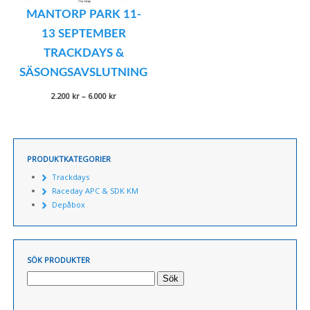
MANTORP PARK 11-
13 SEPTEMBER
TRACKDAYS &
SÄSONGSAVSLUTNING
Prisintervall:
2.200
kr
–
6.000
kr
2.200 kr
till
6.000 kr
PRODUKTKATEGORIER
Trackdays
Raceday APC & SDK KM
Depåbox
SÖK PRODUKTER
Sök